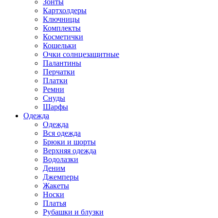
Зонты
Картхолдеры
Ключницы
Комплекты
Косметички
Кошельки
Очки солнцезащитные
Палантины
Перчатки
Платки
Ремни
Снуды
Шарфы
Одежда
Одежда
Вся одежда
Брюки и шорты
Верхняя одежда
Водолазки
Деним
Джемперы
Жакеты
Носки
Платья
Рубашки и блузки