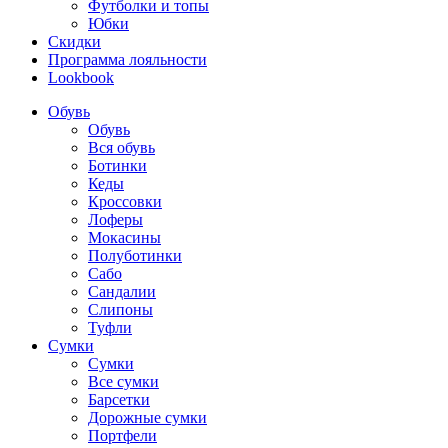
Футболки и топы
Юбки
Скидки
Программа лояльности
Lookbook
Обувь
Обувь
Вся обувь
Ботинки
Кеды
Кроссовки
Лоферы
Мокасины
Полуботинки
Сабо
Сандалии
Слипоны
Туфли
Сумки
Сумки
Все сумки
Барсетки
Дорожные сумки
Портфели