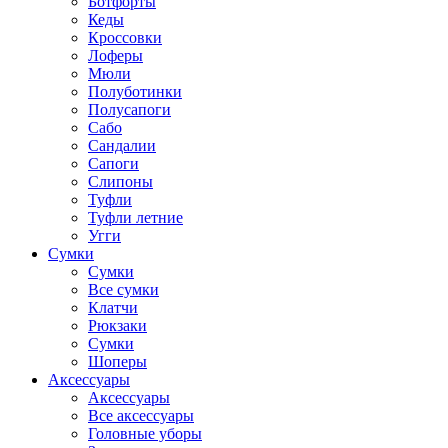
Ботфорты
Кеды
Кроссовки
Лоферы
Мюли
Полуботинки
Полусапоги
Сабо
Сандалии
Сапоги
Слипоны
Туфли
Туфли летние
Угги
Сумки
Сумки
Все сумки
Клатчи
Рюкзаки
Сумки
Шоперы
Аксессуары
Аксессуары
Все аксессуары
Головные уборы