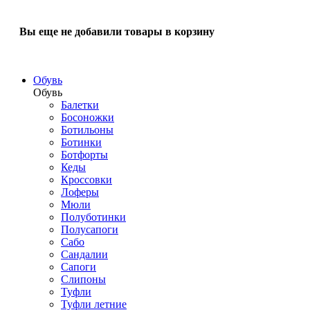
Вы еще не добавили товары в корзину
Обувь
Обувь
Балетки
Босоножки
Ботильоны
Ботинки
Ботфорты
Кеды
Кроссовки
Лоферы
Мюли
Полуботинки
Полусапоги
Сабо
Сандалии
Сапоги
Слипоны
Туфли
Туфли летние