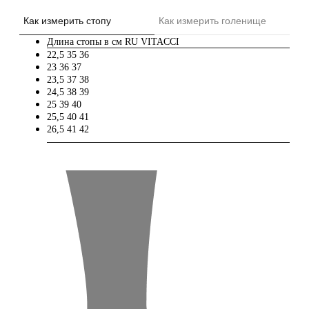
Как измерить стопу
Как измерить голенище
Длина стопы в см
RU
VITACCI
22,5
35
36
23
36
37
23,5
37
38
24,5
38
39
25
39
40
25,5
40
41
26,5
41
42