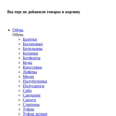
Вы еще не добавили товары в корзину
Обувь
Обувь
Балетки
Босоножки
Ботильоны
Ботинки
Ботфорты
Кеды
Кроссовки
Лоферы
Мюли
Полуботинки
Полусапоги
Сабо
Сандалии
Сапоги
Слипоны
Туфли
Туфли летние