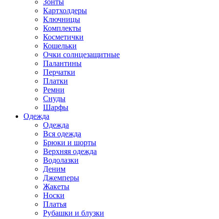
Зонты
Картхолдеры
Ключницы
Комплекты
Косметички
Кошельки
Очки солнцезащитные
Палантины
Перчатки
Платки
Ремни
Снуды
Шарфы
Одежда
Одежда
Вся одежда
Брюки и шорты
Верхняя одежда
Водолазки
Деним
Джемперы
Жакеты
Носки
Платья
Рубашки и блузки