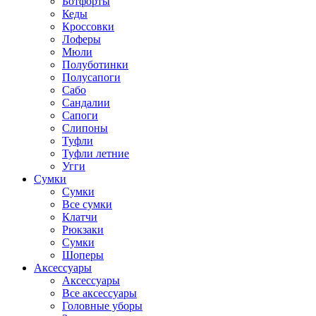
Ботфорты
Кеды
Кроссовки
Лоферы
Мюли
Полуботинки
Полусапоги
Сабо
Сандалии
Сапоги
Слипоны
Туфли
Туфли летние
Угги
Сумки
Сумки
Все сумки
Клатчи
Рюкзаки
Сумки
Шоперы
Аксессуары
Аксессуары
Все аксессуары
Головные уборы