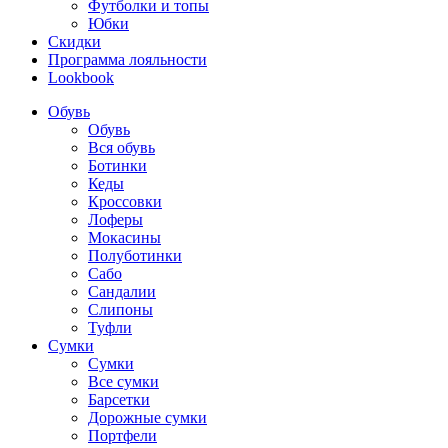
Футболки и топы
Юбки
Скидки
Программа лояльности
Lookbook
Обувь
Обувь
Вся обувь
Ботинки
Кеды
Кроссовки
Лоферы
Мокасины
Полуботинки
Сабо
Сандалии
Слипоны
Туфли
Сумки
Сумки
Все сумки
Барсетки
Дорожные сумки
Портфели