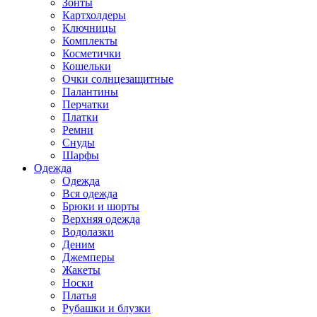
Зонты
Картхолдеры
Ключницы
Комплекты
Косметички
Кошельки
Очки солнцезащитные
Палантины
Перчатки
Платки
Ремни
Снуды
Шарфы
Одежда
Одежда
Вся одежда
Брюки и шорты
Верхняя одежда
Водолазки
Деним
Джемперы
Жакеты
Носки
Платья
Рубашки и блузки