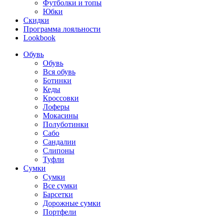
Футболки и топы
Юбки
Скидки
Программа лояльности
Lookbook
Обувь
Обувь
Вся обувь
Ботинки
Кеды
Кроссовки
Лоферы
Мокасины
Полуботинки
Сабо
Сандалии
Слипоны
Туфли
Сумки
Сумки
Все сумки
Барсетки
Дорожные сумки
Портфели