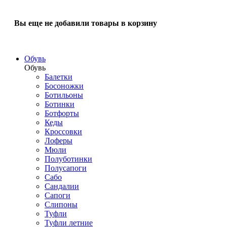
Вы еще не добавили товары в корзину
Обувь
Обувь
Балетки
Босоножки
Ботильоны
Ботинки
Ботфорты
Кеды
Кроссовки
Лоферы
Мюли
Полуботинки
Полусапоги
Сабо
Сандалии
Сапоги
Слипоны
Туфли
Туфли летние