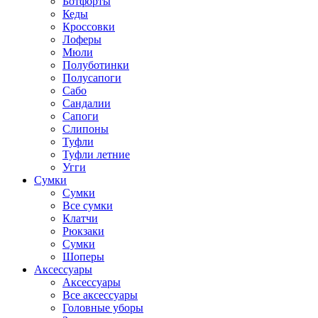
Ботфорты
Кеды
Кроссовки
Лоферы
Мюли
Полуботинки
Полусапоги
Сабо
Сандалии
Сапоги
Слипоны
Туфли
Туфли летние
Угги
Сумки
Сумки
Все сумки
Клатчи
Рюкзаки
Сумки
Шоперы
Аксессуары
Аксессуары
Все аксессуары
Головные уборы