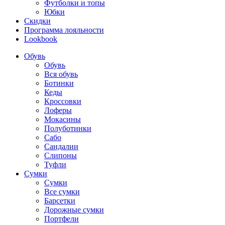
Футболки и топы
Юбки
Скидки
Программа лояльности
Lookbook
Обувь
Обувь
Вся обувь
Ботинки
Кеды
Кроссовки
Лоферы
Мокасины
Полуботинки
Сабо
Сандалии
Слипоны
Туфли
Сумки
Сумки
Все сумки
Барсетки
Дорожные сумки
Портфели