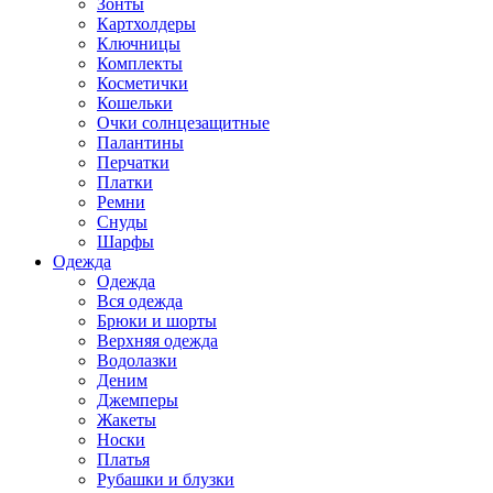
Зонты
Картхолдеры
Ключницы
Комплекты
Косметички
Кошельки
Очки солнцезащитные
Палантины
Перчатки
Платки
Ремни
Снуды
Шарфы
Одежда
Одежда
Вся одежда
Брюки и шорты
Верхняя одежда
Водолазки
Деним
Джемперы
Жакеты
Носки
Платья
Рубашки и блузки