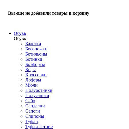
Вы еще не добавили товары в корзину
Обувь
Обувь
Балетки
Босоножки
Ботильоны
Ботинки
Ботфорты
Кеды
Кроссовки
Лоферы
Мюли
Полуботинки
Полусапоги
Сабо
Сандалии
Сапоги
Слипоны
Туфли
Туфли летние