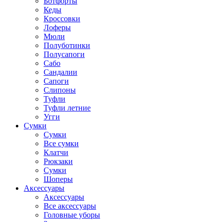
Ботфорты
Кеды
Кроссовки
Лоферы
Мюли
Полуботинки
Полусапоги
Сабо
Сандалии
Сапоги
Слипоны
Туфли
Туфли летние
Угги
Сумки
Сумки
Все сумки
Клатчи
Рюкзаки
Сумки
Шоперы
Аксессуары
Аксессуары
Все аксессуары
Головные уборы