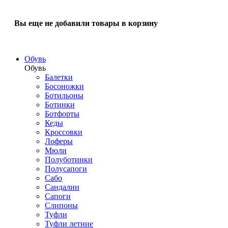
Вы еще не добавили товары в корзину
Обувь
Обувь
Балетки
Босоножки
Ботильоны
Ботинки
Ботфорты
Кеды
Кроссовки
Лоферы
Мюли
Полуботинки
Полусапоги
Сабо
Сандалии
Сапоги
Слипоны
Туфли
Туфли летние