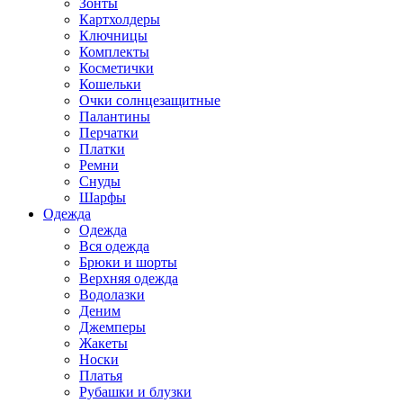
Зонты
Картхолдеры
Ключницы
Комплекты
Косметички
Кошельки
Очки солнцезащитные
Палантины
Перчатки
Платки
Ремни
Снуды
Шарфы
Одежда
Одежда
Вся одежда
Брюки и шорты
Верхняя одежда
Водолазки
Деним
Джемперы
Жакеты
Носки
Платья
Рубашки и блузки