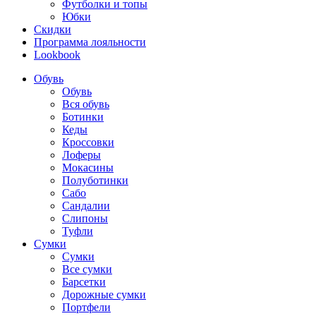
Футболки и топы
Юбки
Скидки
Программа лояльности
Lookbook
Обувь
Обувь
Вся обувь
Ботинки
Кеды
Кроссовки
Лоферы
Мокасины
Полуботинки
Сабо
Сандалии
Слипоны
Туфли
Сумки
Сумки
Все сумки
Барсетки
Дорожные сумки
Портфели