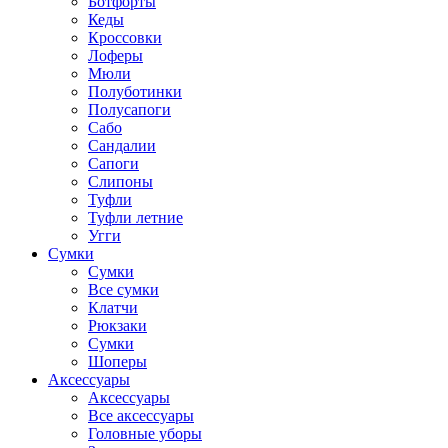
Ботфорты
Кеды
Кроссовки
Лоферы
Мюли
Полуботинки
Полусапоги
Сабо
Сандалии
Сапоги
Слипоны
Туфли
Туфли летние
Угги
Сумки
Сумки
Все сумки
Клатчи
Рюкзаки
Сумки
Шоперы
Аксессуары
Аксессуары
Все аксессуары
Головные уборы