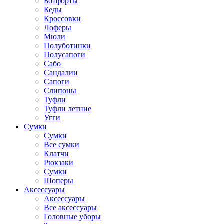
Ботфорты
Кеды
Кроссовки
Лоферы
Мюли
Полуботинки
Полусапоги
Сабо
Сандалии
Сапоги
Слипоны
Туфли
Туфли летние
Угги
Сумки
Сумки
Все сумки
Клатчи
Рюкзаки
Сумки
Шоперы
Аксессуары
Аксессуары
Все аксессуары
Головные уборы