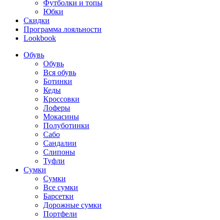
Футболки и топы
Юбки
Скидки
Программа лояльности
Lookbook
Обувь
Обувь
Вся обувь
Ботинки
Кеды
Кроссовки
Лоферы
Мокасины
Полуботинки
Сабо
Сандалии
Слипоны
Туфли
Сумки
Сумки
Все сумки
Барсетки
Дорожные сумки
Портфели