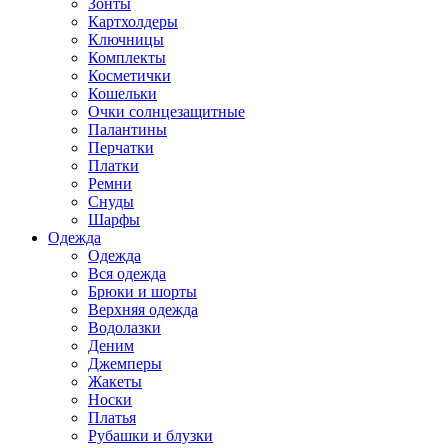
Зонты
Картхолдеры
Ключницы
Комплекты
Косметички
Кошельки
Очки солнцезащитные
Палантины
Перчатки
Платки
Ремни
Снуды
Шарфы
Одежда
Одежда
Вся одежда
Брюки и шорты
Верхняя одежда
Водолазки
Деним
Джемперы
Жакеты
Носки
Платья
Рубашки и блузки