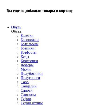
Вы еще не добавили товары в корзину
Обувь
Обувь
Балетки
Босоножки
Ботильоны
Ботинки
Ботфорты
Кеды
Кроссовки
Лоферы
Мюли
Полуботинки
Полусапоги
Сабо
Сандалии
Сапоги
Слипоны
Туфли
Туфли летние