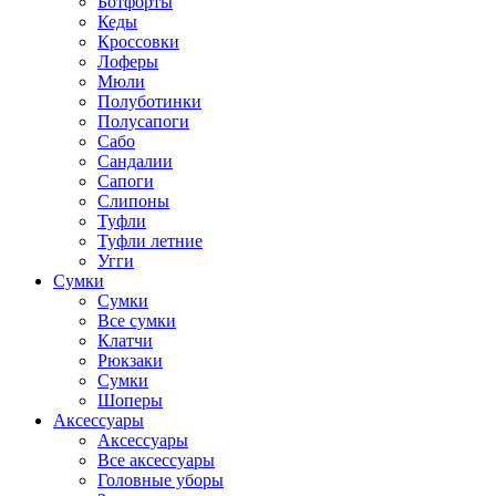
Ботфорты
Кеды
Кроссовки
Лоферы
Мюли
Полуботинки
Полусапоги
Сабо
Сандалии
Сапоги
Слипоны
Туфли
Туфли летние
Угги
Сумки
Сумки
Все сумки
Клатчи
Рюкзаки
Сумки
Шоперы
Аксессуары
Аксессуары
Все аксессуары
Головные уборы