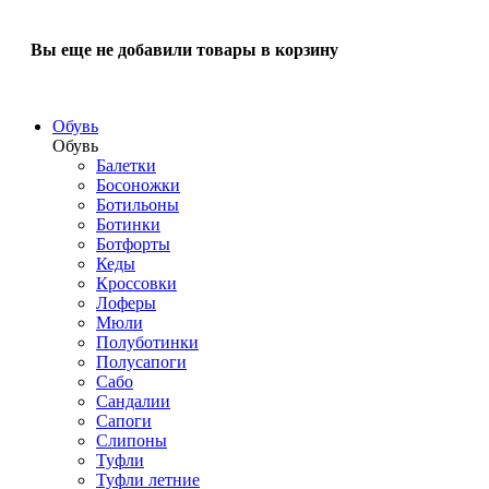
Вы еще не добавили товары в корзину
Обувь
Обувь
Балетки
Босоножки
Ботильоны
Ботинки
Ботфорты
Кеды
Кроссовки
Лоферы
Мюли
Полуботинки
Полусапоги
Сабо
Сандалии
Сапоги
Слипоны
Туфли
Туфли летние