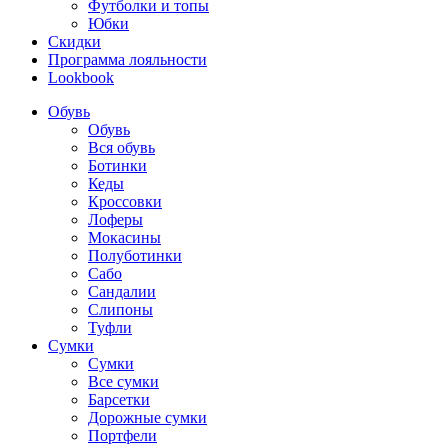
Футболки и топы
Юбки
Скидки
Программа лояльности
Lookbook
Обувь
Обувь
Вся обувь
Ботинки
Кеды
Кроссовки
Лоферы
Мокасины
Полуботинки
Сабо
Сандалии
Слипоны
Туфли
Сумки
Сумки
Все сумки
Барсетки
Дорожные сумки
Портфели