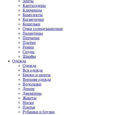
Зонты
Картхолдеры
Ключницы
Комплекты
Косметички
Кошельки
Очки солнцезащитные
Палантины
Перчатки
Платки
Ремни
Снуды
Шарфы
Одежда
Одежда
Вся одежда
Брюки и шорты
Верхняя одежда
Водолазки
Деним
Джемперы
Жакеты
Носки
Платья
Рубашки и блузки