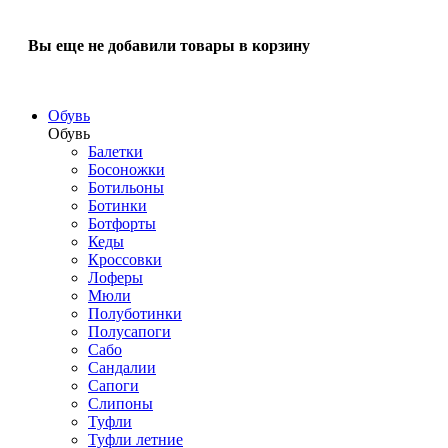
Вы еще не добавили товары в корзину
Обувь
Обувь
Балетки
Босоножки
Ботильоны
Ботинки
Ботфорты
Кеды
Кроссовки
Лоферы
Мюли
Полуботинки
Полусапоги
Сабо
Сандалии
Сапоги
Слипоны
Туфли
Туфли летние