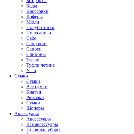
Ботфорты
Кеды
Кроссовки
Лоферы
Мюли
Полуботинки
Полусапоги
Сабо
Сандалии
Сапоги
Слипоны
Туфли
Туфли летние
Угги
Сумки
Сумки
Все сумки
Клатчи
Рюкзаки
Сумки
Шоперы
Аксессуары
Аксессуары
Все аксессуары
Головные уборы