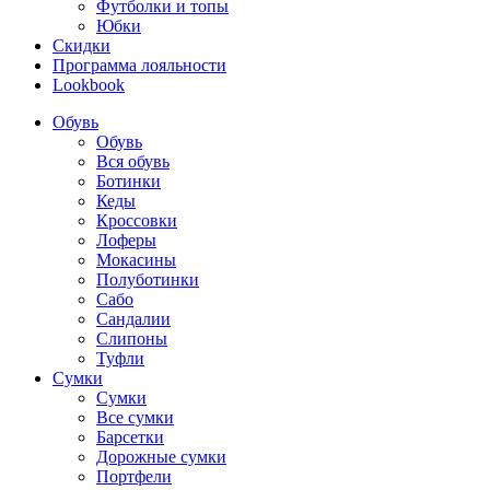
Футболки и топы
Юбки
Скидки
Программа лояльности
Lookbook
Обувь
Обувь
Вся обувь
Ботинки
Кеды
Кроссовки
Лоферы
Мокасины
Полуботинки
Сабо
Сандалии
Слипоны
Туфли
Сумки
Сумки
Все сумки
Барсетки
Дорожные сумки
Портфели