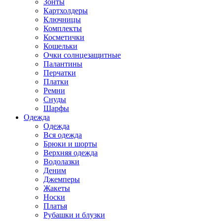
Зонты
Картхолдеры
Ключницы
Комплекты
Косметички
Кошельки
Очки солнцезащитные
Палантины
Перчатки
Платки
Ремни
Снуды
Шарфы
Одежда
Одежда
Вся одежда
Брюки и шорты
Верхняя одежда
Водолазки
Деним
Джемперы
Жакеты
Носки
Платья
Рубашки и блузки