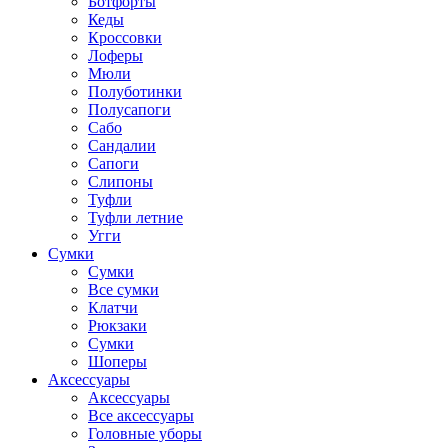
Ботфорты
Кеды
Кроссовки
Лоферы
Мюли
Полуботинки
Полусапоги
Сабо
Сандалии
Сапоги
Слипоны
Туфли
Туфли летние
Угги
Сумки
Сумки
Все сумки
Клатчи
Рюкзаки
Сумки
Шоперы
Аксессуары
Аксессуары
Все аксессуары
Головные уборы