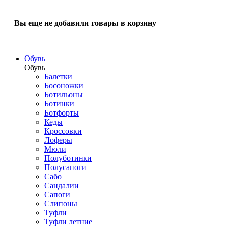
Вы еще не добавили товары в корзину
Обувь
Обувь
Балетки
Босоножки
Ботильоны
Ботинки
Ботфорты
Кеды
Кроссовки
Лоферы
Мюли
Полуботинки
Полусапоги
Сабо
Сандалии
Сапоги
Слипоны
Туфли
Туфли летние