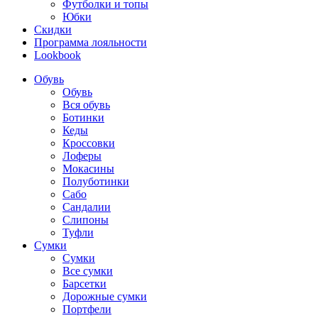
Футболки и топы
Юбки
Скидки
Программа лояльности
Lookbook
Обувь
Обувь
Вся обувь
Ботинки
Кеды
Кроссовки
Лоферы
Мокасины
Полуботинки
Сабо
Сандалии
Слипоны
Туфли
Сумки
Сумки
Все сумки
Барсетки
Дорожные сумки
Портфели