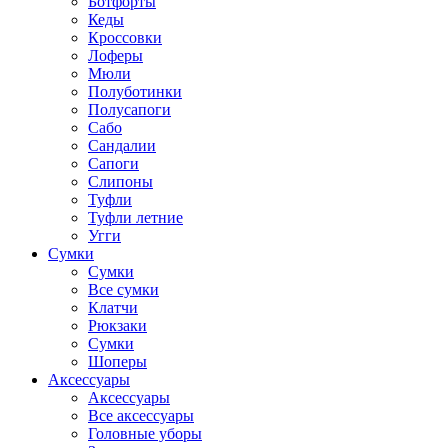
Ботфорты
Кеды
Кроссовки
Лоферы
Мюли
Полуботинки
Полусапоги
Сабо
Сандалии
Сапоги
Слипоны
Туфли
Туфли летние
Угги
Сумки
Сумки
Все сумки
Клатчи
Рюкзаки
Сумки
Шоперы
Аксессуары
Аксессуары
Все аксессуары
Головные уборы