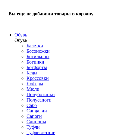
Вы еще не добавили товары в корзину
Обувь
Обувь
Балетки
Босоножки
Ботильоны
Ботинки
Ботфорты
Кеды
Кроссовки
Лоферы
Мюли
Полуботинки
Полусапоги
Сабо
Сандалии
Сапоги
Слипоны
Туфли
Туфли летние