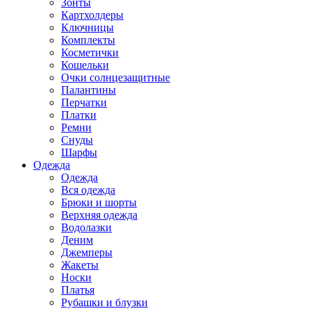
Зонты
Картхолдеры
Ключницы
Комплекты
Косметички
Кошельки
Очки солнцезащитные
Палантины
Перчатки
Платки
Ремни
Снуды
Шарфы
Одежда
Одежда
Вся одежда
Брюки и шорты
Верхняя одежда
Водолазки
Деним
Джемперы
Жакеты
Носки
Платья
Рубашки и блузки