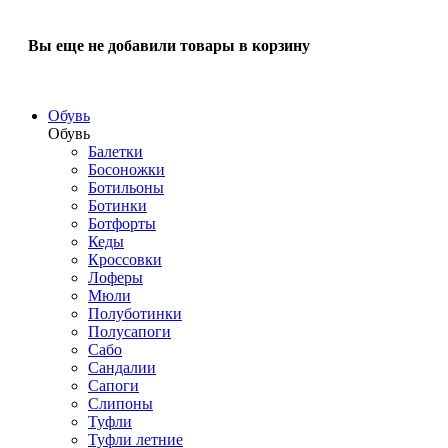
Вы еще не добавили товары в корзину
Обувь
Обувь
Балетки
Босоножки
Ботильоны
Ботинки
Ботфорты
Кеды
Кроссовки
Лоферы
Мюли
Полуботинки
Полусапоги
Сабо
Сандалии
Сапоги
Слипоны
Туфли
Туфли летние