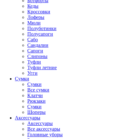
Ботфорты
Кеды
Кроссовки
Лоферы
Мюли
Полуботинки
Полусапоги
Сабо
Сандалии
Сапоги
Слипоны
Туфли
Туфли летние
Угги
Сумки
Сумки
Все сумки
Клатчи
Рюкзаки
Сумки
Шоперы
Аксессуары
Аксессуары
Все аксессуары
Головные уборы