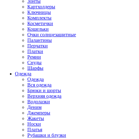
Зонты
Картхолдеры
Ключницы
Комплекты
Косметички
Кошельки
Очки солнцезащитные
Палантины
Перчатки
Платки
Ремни
Снуды
Шарфы
Одежда
Одежда
Вся одежда
Брюки и шорты
Верхняя одежда
Водолазки
Деним
Джемперы
Жакеты
Носки
Платья
Рубашки и блузки