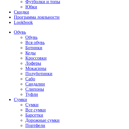
Футболки и топы
Юбки
Скидки
Программа лояльности
Lookbook
Обувь
Обувь
Вся обувь
Ботинки
Кеды
Кроссовки
Лоферы
Мокасины
Полуботинки
Сабо
Сандалии
Слипоны
Туфли
Сумки
Сумки
Все сумки
Барсетки
Дорожные сумки
Портфели