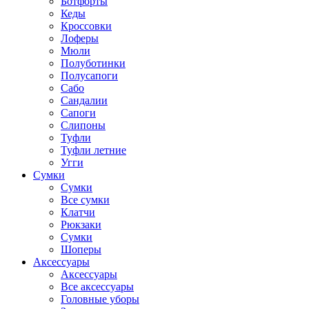
Ботфорты
Кеды
Кроссовки
Лоферы
Мюли
Полуботинки
Полусапоги
Сабо
Сандалии
Сапоги
Слипоны
Туфли
Туфли летние
Угги
Сумки
Сумки
Все сумки
Клатчи
Рюкзаки
Сумки
Шоперы
Аксессуары
Аксессуары
Все аксессуары
Головные уборы