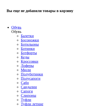
Вы еще не добавили товары в корзину
Обувь
Обувь
Балетки
Босоножки
Ботильоны
Ботинки
Ботфорты
Кеды
Кроссовки
Лоферы
Мюли
Полуботинки
Полусапоги
Сабо
Сандалии
Сапоги
Слипоны
Туфли
Туфли летние