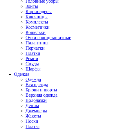
Головные уборы
Зонты
Картхолдеры
Ключницы
Комплекты
Косметички
Кошельки
Очки солнцезащитные
Палантины
Перчатки
Платки
Ремни
Снуды
Шарфы
Одежда
Одежда
Вся одежда
Брюки и шорты
Верхняя одежда
Водолазки
Деним
Джемперы
Жакеты
Носки
Платья