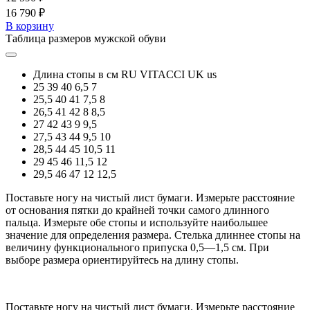
16 790 ₽
В корзину
Таблица размеров мужской обуви
Длина стопы в см
RU
VITACCI
UK
us
25
39
40
6,5
7
25,5
40
41
7,5
8
26,5
41
42
8
8,5
27
42
43
9
9,5
27,5
43
44
9,5
10
28,5
44
45
10,5
11
29
45
46
11,5
12
29,5
46
47
12
12,5
Поставьте ногу на чистый лист бумаги. Измерьте расстояние
от основания пятки до крайней точки самого длинного
пальца. Измерьте обе стопы и используйте наибольшее
значение для определения размера. Стелька длиннее стопы на
величину функционального припуска 0,5—1,5 см. При
выборе размера ориентируйтесь на длину стопы.
Поставьте ногу на чистый лист бумаги. Измерьте расстояние