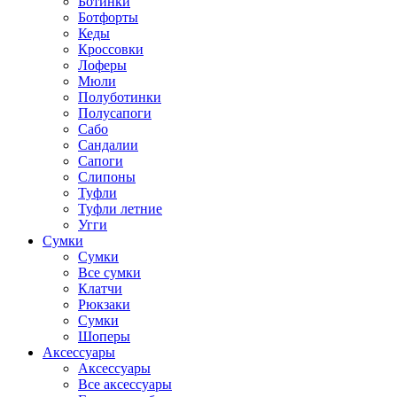
Ботинки
Ботфорты
Кеды
Кроссовки
Лоферы
Мюли
Полуботинки
Полусапоги
Сабо
Сандалии
Сапоги
Слипоны
Туфли
Туфли летние
Угги
Сумки
Сумки
Все сумки
Клатчи
Рюкзаки
Сумки
Шоперы
Аксессуары
Аксессуары
Все аксессуары