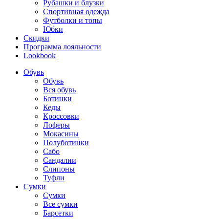
Рубашки и блузки
Спортивная одежда
Футболки и топы
Юбки
Скидки
Программа лояльности
Lookbook
Обувь
Обувь
Вся обувь
Ботинки
Кеды
Кроссовки
Лоферы
Мокасины
Полуботинки
Сабо
Сандалии
Слипоны
Туфли
Сумки
Сумки
Все сумки
Барсетки