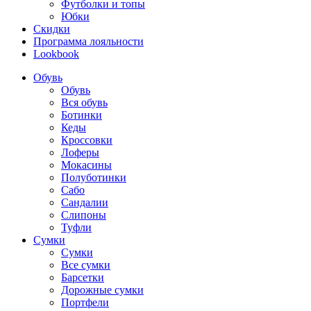
Футболки и топы
Юбки
Скидки
Программа лояльности
Lookbook
Обувь
Обувь
Вся обувь
Ботинки
Кеды
Кроссовки
Лоферы
Мокасины
Полуботинки
Сабо
Сандалии
Слипоны
Туфли
Сумки
Сумки
Все сумки
Барсетки
Дорожные сумки
Портфели