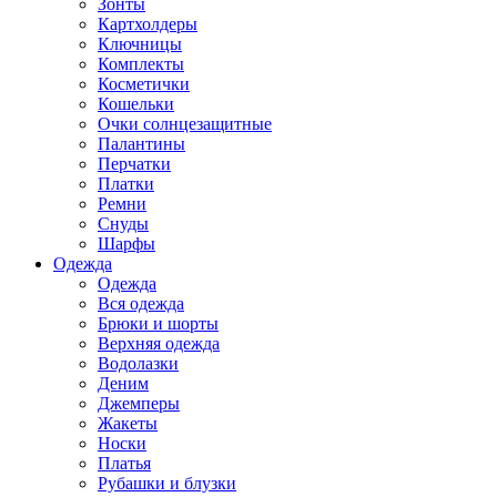
Зонты
Картхолдеры
Ключницы
Комплекты
Косметички
Кошельки
Очки солнцезащитные
Палантины
Перчатки
Платки
Ремни
Снуды
Шарфы
Одежда
Одежда
Вся одежда
Брюки и шорты
Верхняя одежда
Водолазки
Деним
Джемперы
Жакеты
Носки
Платья
Рубашки и блузки