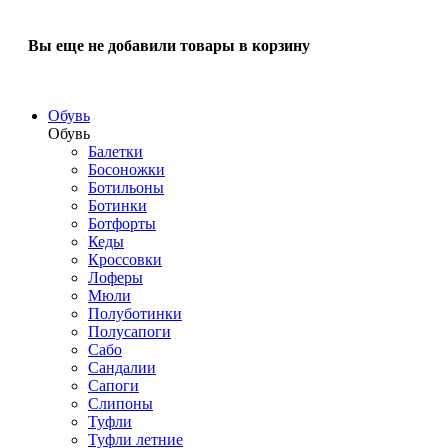
Вы еще не добавили товары в корзину
Обувь
Обувь
Балетки
Босоножки
Ботильоны
Ботинки
Ботфорты
Кеды
Кроссовки
Лоферы
Мюли
Полуботинки
Полусапоги
Сабо
Сандалии
Сапоги
Слипоны
Туфли
Туфли летние