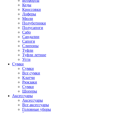
Ботфорты
Кеды
Кроссовки
Лоферы
Мюли
Полуботинки
Полусапоги
Сабо
Сандалии
Сапоги
Слипоны
Туфли
Туфли летние
Угги
Сумки
Сумки
Все сумки
Клатчи
Рюкзаки
Сумки
Шоперы
Аксессуары
Аксессуары
Все аксессуары
Головные уборы