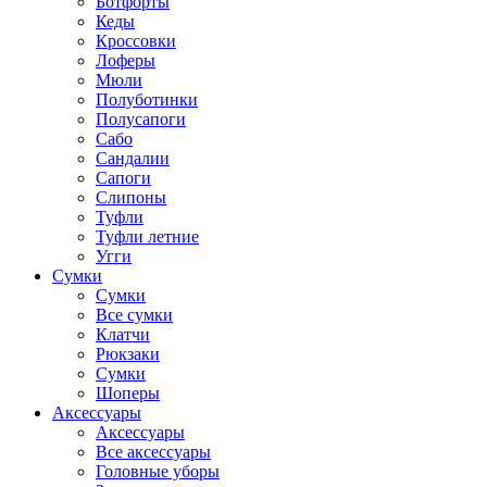
Ботфорты
Кеды
Кроссовки
Лоферы
Мюли
Полуботинки
Полусапоги
Сабо
Сандалии
Сапоги
Слипоны
Туфли
Туфли летние
Угги
Сумки
Сумки
Все сумки
Клатчи
Рюкзаки
Сумки
Шоперы
Аксессуары
Аксессуары
Все аксессуары
Головные уборы