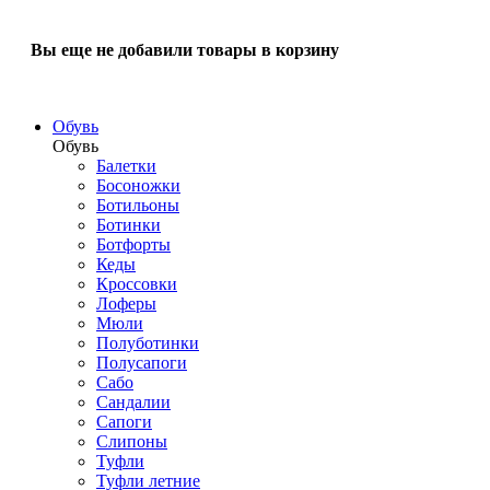
Вы еще не добавили товары в корзину
Обувь
Обувь
Балетки
Босоножки
Ботильоны
Ботинки
Ботфорты
Кеды
Кроссовки
Лоферы
Мюли
Полуботинки
Полусапоги
Сабо
Сандалии
Сапоги
Слипоны
Туфли
Туфли летние