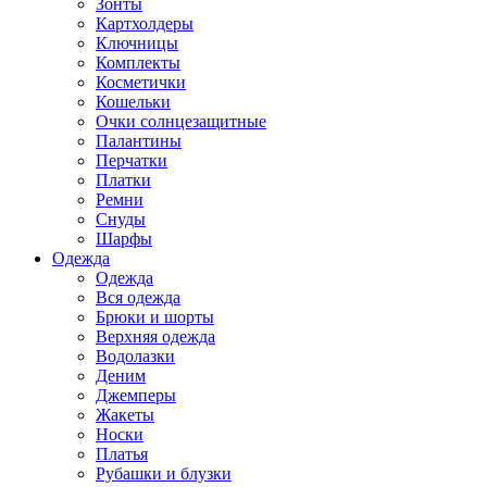
Зонты
Картхолдеры
Ключницы
Комплекты
Косметички
Кошельки
Очки солнцезащитные
Палантины
Перчатки
Платки
Ремни
Снуды
Шарфы
Одежда
Одежда
Вся одежда
Брюки и шорты
Верхняя одежда
Водолазки
Деним
Джемперы
Жакеты
Носки
Платья
Рубашки и блузки