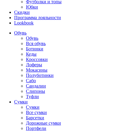
Футболки и топы
Юбки
Скидки
Программа лояльности
Lookbook
Обувь
Обувь
Вся обувь
Ботинки
Кеды
Кроссовки
Лоферы
Мокасины
Полуботинки
Сабо
Сандалии
Слипоны
Туфли
Сумки
Сумки
Все сумки
Барсетки
Дорожные сумки
Портфели