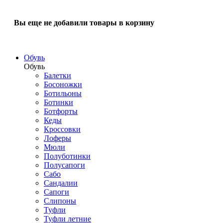
Вы еще не добавили товары в корзину
Обувь
Обувь
Балетки
Босоножки
Ботильоны
Ботинки
Ботфорты
Кеды
Кроссовки
Лоферы
Мюли
Полуботинки
Полусапоги
Сабо
Сандалии
Сапоги
Слипоны
Туфли
Туфли летние