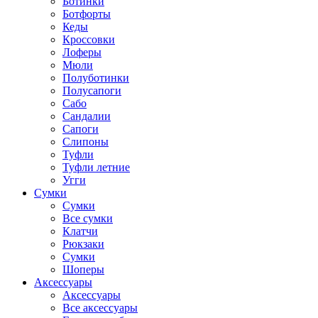
Ботинки
Ботфорты
Кеды
Кроссовки
Лоферы
Мюли
Полуботинки
Полусапоги
Сабо
Сандалии
Сапоги
Слипоны
Туфли
Туфли летние
Угги
Сумки
Сумки
Все сумки
Клатчи
Рюкзаки
Сумки
Шоперы
Аксессуары
Аксессуары
Все аксессуары