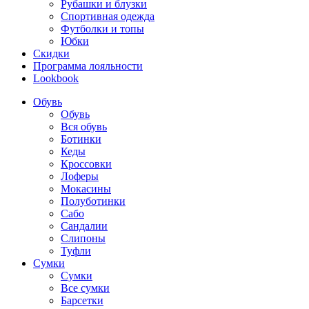
Рубашки и блузки
Спортивная одежда
Футболки и топы
Юбки
Скидки
Программа лояльности
Lookbook
Обувь
Обувь
Вся обувь
Ботинки
Кеды
Кроссовки
Лоферы
Мокасины
Полуботинки
Сабо
Сандалии
Слипоны
Туфли
Сумки
Сумки
Все сумки
Барсетки