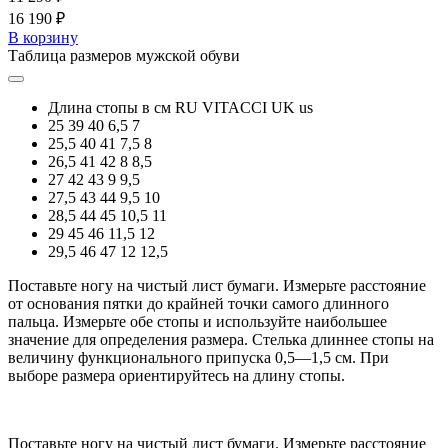
16 190 ₽
В корзину
Таблица размеров мужской обуви
Длина стопы в см
RU
VITACCI
UK
us
25
39
40
6,5
7
25,5
40
41
7,5
8
26,5
41
42
8
8,5
27
42
43
9
9,5
27,5
43
44
9,5
10
28,5
44
45
10,5
11
29
45
46
11,5
12
29,5
46
47
12
12,5
Поставьте ногу на чистый лист бумаги. Измерьте расстояние
от основания пятки до крайней точки самого длинного
пальца. Измерьте обе стопы и используйте наибольшее
значение для определения размера. Стелька длиннее стопы на
величину функционального припуска 0,5—1,5 см. При
выборе размера ориентируйтесь на длину стопы.
Поставьте ногу на чистый лист бумаги. Измерьте расстояние