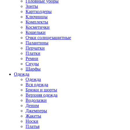
Головные уборы
Зонты
Картхолдеры
Ключницы
Комплекты
Косметички
Кошельки
Очки солнцезащитные
Палантины
Перчатки
Платки
Ремни
Снуды
Шарфы
Одежда
Одежда
Вся одежда
Брюки и шорты
Верхняя одежда
Водолазки
Деним
Джемперы
Жакеты
Носки
Платья