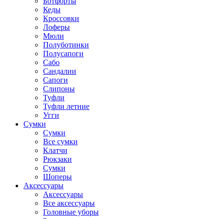
Ботфорты
Кеды
Кроссовки
Лоферы
Мюли
Полуботинки
Полусапоги
Сабо
Сандалии
Сапоги
Слипоны
Туфли
Туфли летние
Угги
Сумки
Сумки
Все сумки
Клатчи
Рюкзаки
Сумки
Шоперы
Аксессуары
Аксессуары
Все аксессуары
Головные уборы