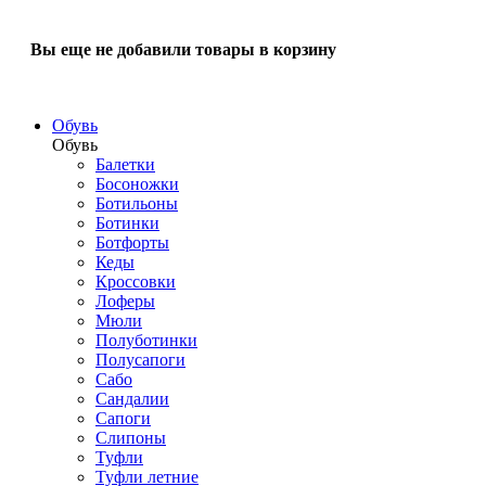
Вы еще не добавили товары в корзину
Обувь
Обувь
Балетки
Босоножки
Ботильоны
Ботинки
Ботфорты
Кеды
Кроссовки
Лоферы
Мюли
Полуботинки
Полусапоги
Сабо
Сандалии
Сапоги
Слипоны
Туфли
Туфли летние