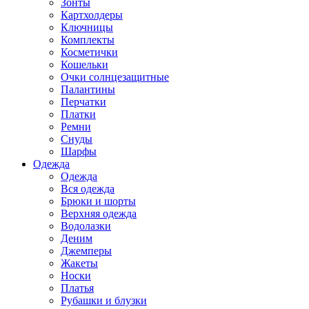
Зонты
Картхолдеры
Ключницы
Комплекты
Косметички
Кошельки
Очки солнцезащитные
Палантины
Перчатки
Платки
Ремни
Снуды
Шарфы
Одежда
Одежда
Вся одежда
Брюки и шорты
Верхняя одежда
Водолазки
Деним
Джемперы
Жакеты
Носки
Платья
Рубашки и блузки