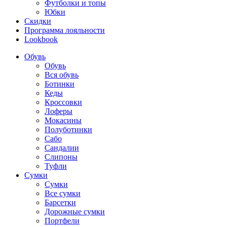
Футболки и топы
Юбки
Скидки
Программа лояльности
Lookbook
Обувь
Обувь
Вся обувь
Ботинки
Кеды
Кроссовки
Лоферы
Мокасины
Полуботинки
Сабо
Сандалии
Слипоны
Туфли
Сумки
Сумки
Все сумки
Барсетки
Дорожные сумки
Портфели