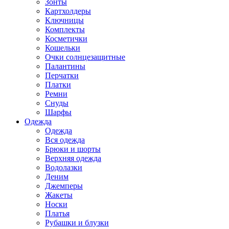
Зонты
Картхолдеры
Ключницы
Комплекты
Косметички
Кошельки
Очки солнцезащитные
Палантины
Перчатки
Платки
Ремни
Снуды
Шарфы
Одежда
Одежда
Вся одежда
Брюки и шорты
Верхняя одежда
Водолазки
Деним
Джемперы
Жакеты
Носки
Платья
Рубашки и блузки