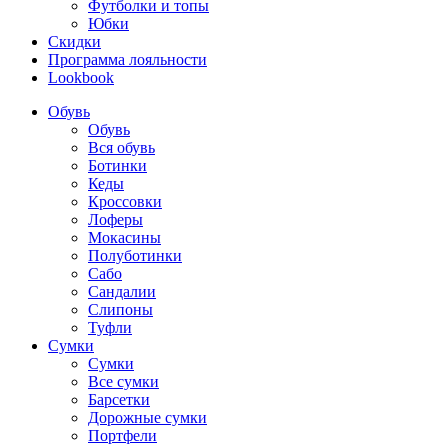
Футболки и топы
Юбки
Скидки
Программа лояльности
Lookbook
Обувь
Обувь
Вся обувь
Ботинки
Кеды
Кроссовки
Лоферы
Мокасины
Полуботинки
Сабо
Сандалии
Слипоны
Туфли
Сумки
Сумки
Все сумки
Барсетки
Дорожные сумки
Портфели