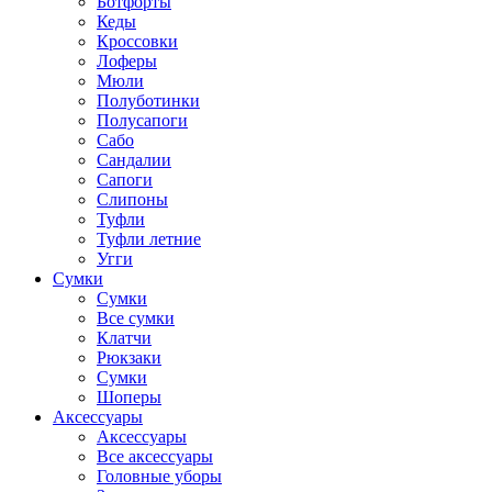
Ботфорты
Кеды
Кроссовки
Лоферы
Мюли
Полуботинки
Полусапоги
Сабо
Сандалии
Сапоги
Слипоны
Туфли
Туфли летние
Угги
Сумки
Сумки
Все сумки
Клатчи
Рюкзаки
Сумки
Шоперы
Аксессуары
Аксессуары
Все аксессуары
Головные уборы