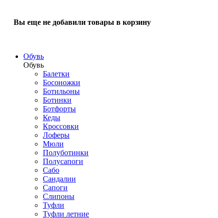
Вы еще не добавили товары в корзину
Обувь
Обувь
Балетки
Босоножки
Ботильоны
Ботинки
Ботфорты
Кеды
Кроссовки
Лоферы
Мюли
Полуботинки
Полусапоги
Сабо
Сандалии
Сапоги
Слипоны
Туфли
Туфли летние