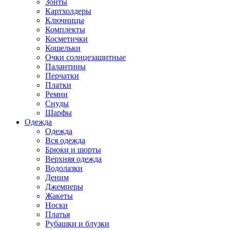
Зонты
Картхолдеры
Ключницы
Комплекты
Косметички
Кошельки
Очки солнцезащитные
Палантины
Перчатки
Платки
Ремни
Снуды
Шарфы
Одежда
Одежда
Вся одежда
Брюки и шорты
Верхняя одежда
Водолазки
Деним
Джемперы
Жакеты
Носки
Платья
Рубашки и блузки