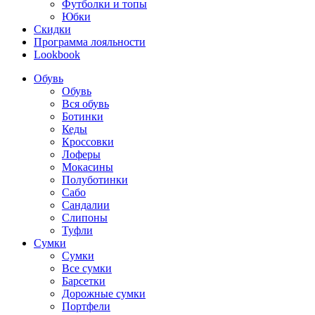
Футболки и топы
Юбки
Скидки
Программа лояльности
Lookbook
Обувь
Обувь
Вся обувь
Ботинки
Кеды
Кроссовки
Лоферы
Мокасины
Полуботинки
Сабо
Сандалии
Слипоны
Туфли
Сумки
Сумки
Все сумки
Барсетки
Дорожные сумки
Портфели