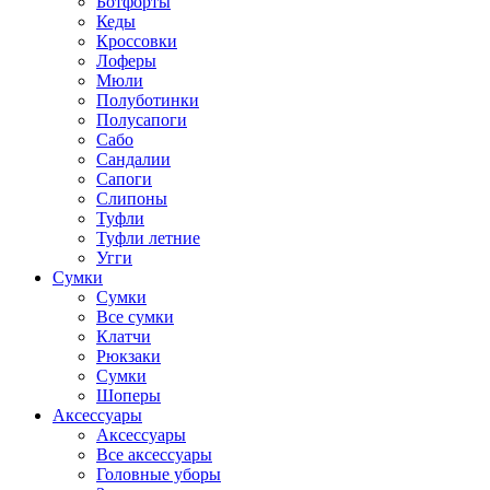
Ботфорты
Кеды
Кроссовки
Лоферы
Мюли
Полуботинки
Полусапоги
Сабо
Сандалии
Сапоги
Слипоны
Туфли
Туфли летние
Угги
Сумки
Сумки
Все сумки
Клатчи
Рюкзаки
Сумки
Шоперы
Аксессуары
Аксессуары
Все аксессуары
Головные уборы