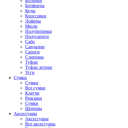
Ботинки
Ботфорты
Кеды
Кроссовки
Лоферы
Мюли
Полуботинки
Полусапоги
Сабо
Сандалии
Сапоги
Слипоны
Туфли
Туфли летние
Угги
Сумки
Сумки
Все сумки
Клатчи
Рюкзаки
Сумки
Шоперы
Аксессуары
Аксессуары
Все аксессуары