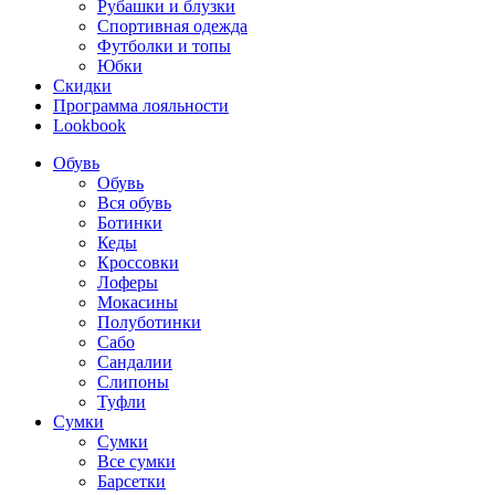
Рубашки и блузки
Спортивная одежда
Футболки и топы
Юбки
Скидки
Программа лояльности
Lookbook
Обувь
Обувь
Вся обувь
Ботинки
Кеды
Кроссовки
Лоферы
Мокасины
Полуботинки
Сабо
Сандалии
Слипоны
Туфли
Сумки
Сумки
Все сумки
Барсетки