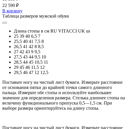
22 590 ₽
В корзину
Таблица размеров мужской обуви
Длина стопы в см
RU
VITACCI
UK
us
25
39
40
6,5
7
25,5
40
41
7,5
8
26,5
41
42
8
8,5
27
42
43
9
9,5
27,5
43
44
9,5
10
28,5
44
45
10,5
11
29
45
46
11,5
12
29,5
46
47
12
12,5
Поставьте ногу на чистый лист бумаги. Измерьте расстояние
от основания пятки до крайней точки самого длинного
пальца. Измерьте обе стопы и используйте наибольшее
значение для определения размера. Стелька длиннее стопы на
величину функционального припуска 0,5—1,5 см. При
выборе размера ориентируйтесь на длину стопы.
Поставьте ногу на чистый лист бумаги. Измерьте расстояние