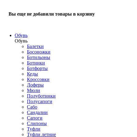
Вы еще не добавили товары в корзину
Обувь
Обувь
Балетки
Босоножки
Ботильоны
Ботинки
Ботфорты
Кеды
Кроссовки
Лоферы
Мюли
Полуботинки
Полусапоги
Сабо
Сандалии
Сапоги
Слипоны
Туфли
Туфли летние