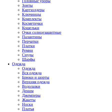
Головные уборы
Зонты
Картхолдеры
Ключницы
Комплекты
Косметички
Кошельки
Очки солнцезащитные
Палантины
Перчатки
Платки
Ремни
Снуды
Шарфы
Одежда
Одежда
Вся одежда
Брюки и шорты
Верхняя одежда
Водолазки
Деним
Джемперы
Жакеты
Носки
Платья