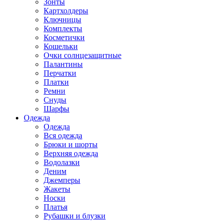
Зонты
Картхолдеры
Ключницы
Комплекты
Косметички
Кошельки
Очки солнцезащитные
Палантины
Перчатки
Платки
Ремни
Снуды
Шарфы
Одежда
Одежда
Вся одежда
Брюки и шорты
Верхняя одежда
Водолазки
Деним
Джемперы
Жакеты
Носки
Платья
Рубашки и блузки