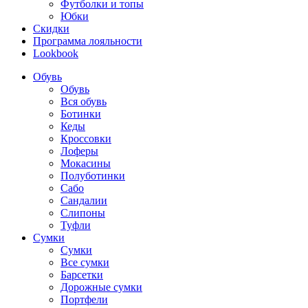
Футболки и топы
Юбки
Скидки
Программа лояльности
Lookbook
Обувь
Обувь
Вся обувь
Ботинки
Кеды
Кроссовки
Лоферы
Мокасины
Полуботинки
Сабо
Сандалии
Слипоны
Туфли
Сумки
Сумки
Все сумки
Барсетки
Дорожные сумки
Портфели