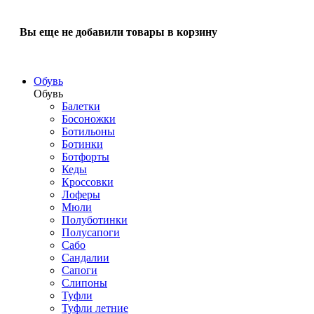
Вы еще не добавили товары в корзину
Обувь
Обувь
Балетки
Босоножки
Ботильоны
Ботинки
Ботфорты
Кеды
Кроссовки
Лоферы
Мюли
Полуботинки
Полусапоги
Сабо
Сандалии
Сапоги
Слипоны
Туфли
Туфли летние