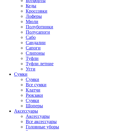
Ботфорты
Кеды
Кроссовки
Лоферы
Мюли
Полуботинки
Полусапоги
Сабо
Сандалии
Сапоги
Слипоны
Туфли
Туфли летние
Угги
Сумки
Сумки
Все сумки
Клатчи
Рюкзаки
Сумки
Шоперы
Аксессуары
Аксессуары
Все аксессуары
Головные уборы