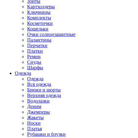
Зонты
Картхолдеры
Ключницы
Комплекты
Косметички
Кошельки
Очки солнцезащитные
Палантины
Перчатки
Платки
Ремни
Снуды
Шарфы
Одежда
Одежда
Вся одежда
Брюки и шорты
Верхняя одежда
Водолазки
Деним
Джемперы
Жакеты
Носки
Платья
Рубашки и блузки