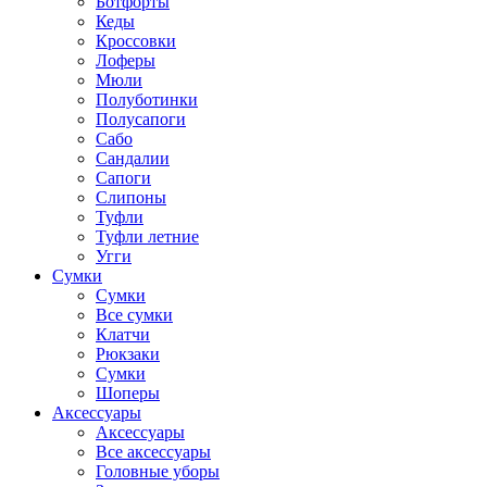
Ботфорты
Кеды
Кроссовки
Лоферы
Мюли
Полуботинки
Полусапоги
Сабо
Сандалии
Сапоги
Слипоны
Туфли
Туфли летние
Угги
Сумки
Сумки
Все сумки
Клатчи
Рюкзаки
Сумки
Шоперы
Аксессуары
Аксессуары
Все аксессуары
Головные уборы