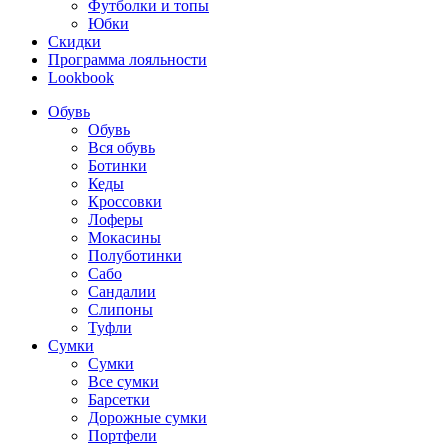
Футболки и топы
Юбки
Скидки
Программа лояльности
Lookbook
Обувь
Обувь
Вся обувь
Ботинки
Кеды
Кроссовки
Лоферы
Мокасины
Полуботинки
Сабо
Сандалии
Слипоны
Туфли
Сумки
Сумки
Все сумки
Барсетки
Дорожные сумки
Портфели