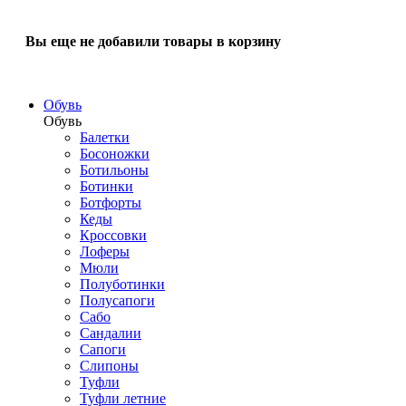
Вы еще не добавили товары в корзину
Обувь
Обувь
Балетки
Босоножки
Ботильоны
Ботинки
Ботфорты
Кеды
Кроссовки
Лоферы
Мюли
Полуботинки
Полусапоги
Сабо
Сандалии
Сапоги
Слипоны
Туфли
Туфли летние