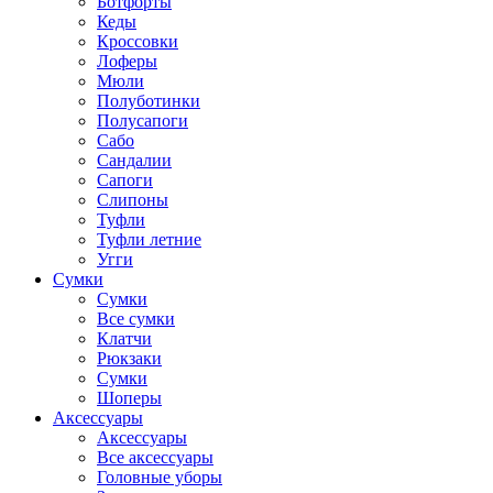
Ботфорты
Кеды
Кроссовки
Лоферы
Мюли
Полуботинки
Полусапоги
Сабо
Сандалии
Сапоги
Слипоны
Туфли
Туфли летние
Угги
Сумки
Сумки
Все сумки
Клатчи
Рюкзаки
Сумки
Шоперы
Аксессуары
Аксессуары
Все аксессуары
Головные уборы