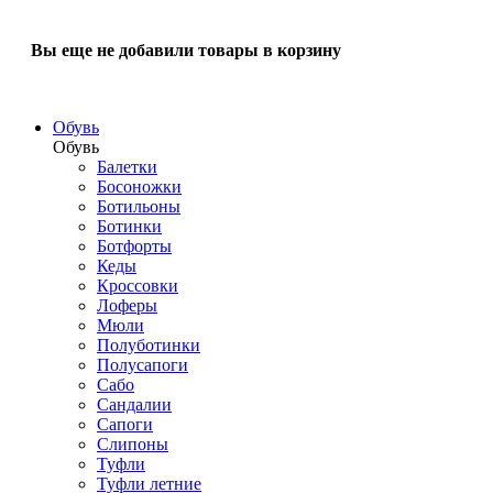
Вы еще не добавили товары в корзину
Обувь
Обувь
Балетки
Босоножки
Ботильоны
Ботинки
Ботфорты
Кеды
Кроссовки
Лоферы
Мюли
Полуботинки
Полусапоги
Сабо
Сандалии
Сапоги
Слипоны
Туфли
Туфли летние