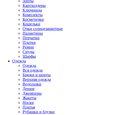
Зонты
Картхолдеры
Ключницы
Комплекты
Косметички
Кошельки
Очки солнцезащитные
Палантины
Перчатки
Платки
Ремни
Снуды
Шарфы
Одежда
Одежда
Вся одежда
Брюки и шорты
Верхняя одежда
Водолазки
Деним
Джемперы
Жакеты
Носки
Платья
Рубашки и блузки