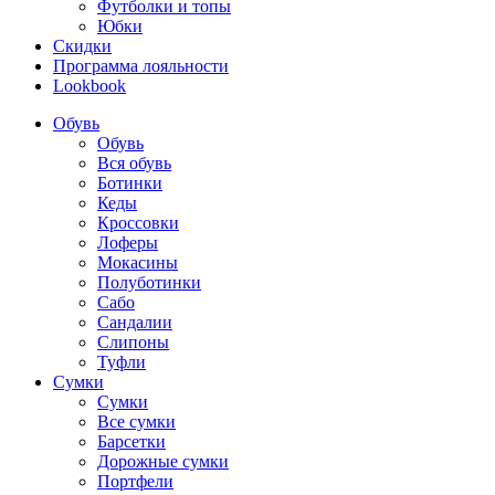
Футболки и топы
Юбки
Скидки
Программа лояльности
Lookbook
Обувь
Обувь
Вся обувь
Ботинки
Кеды
Кроссовки
Лоферы
Мокасины
Полуботинки
Сабо
Сандалии
Слипоны
Туфли
Сумки
Сумки
Все сумки
Барсетки
Дорожные сумки
Портфели