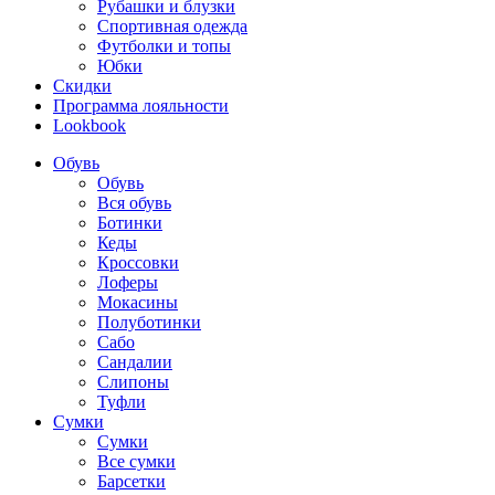
Рубашки и блузки
Спортивная одежда
Футболки и топы
Юбки
Скидки
Программа лояльности
Lookbook
Обувь
Обувь
Вся обувь
Ботинки
Кеды
Кроссовки
Лоферы
Мокасины
Полуботинки
Сабо
Сандалии
Слипоны
Туфли
Сумки
Сумки
Все сумки
Барсетки