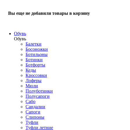
Вы еще не добавили товары в корзину
Обувь
Обувь
Балетки
Босоножки
Ботильоны
Ботинки
Ботфорты
Кеды
Кроссовки
Лоферы
Мюли
Полуботинки
Полусапоги
Сабо
Сандалии
Сапоги
Слипоны
Туфли
Туфли летние