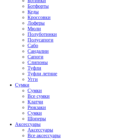
Ботинки
Ботфорты
Кеды
Кроссовки
Лоферы
Мюли
Полуботинки
Полусапоги
Сабо
Сандалии
Сапоги
Слипоны
Туфли
Туфли летние
Угги
Сумки
Сумки
Все сумки
Клатчи
Рюкзаки
Сумки
Шоперы
Аксессуары
Аксессуары
Все аксессуары