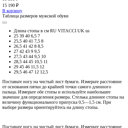
15 190 ₽
В корзину
Таблица размеров мужской обуви
Длина стопы в см
RU
VITACCI
UK
us
25
39
40
6,5
7
25,5
40
41
7,5
8
26,5
41
42
8
8,5
27
42
43
9
9,5
27,5
43
44
9,5
10
28,5
44
45
10,5
11
29
45
46
11,5
12
29,5
46
47
12
12,5
Поставьте ногу на чистый лист бумаги. Измерьте расстояние
от основания пятки до крайней точки самого длинного
пальца. Измерьте обе стопы и используйте наибольшее
значение для определения размера. Стелька длиннее стопы на
величину функционального припуска 0,5—1,5 см. При
выборе размера ориентируйтесь на длину стопы.
Поставьте ногу на чистый лист бумаги. Измерьте расстояние