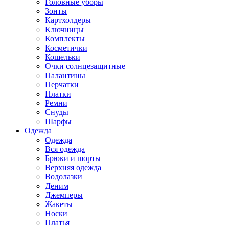
Головные уборы
Зонты
Картхолдеры
Ключницы
Комплекты
Косметички
Кошельки
Очки солнцезащитные
Палантины
Перчатки
Платки
Ремни
Снуды
Шарфы
Одежда
Одежда
Вся одежда
Брюки и шорты
Верхняя одежда
Водолазки
Деним
Джемперы
Жакеты
Носки
Платья