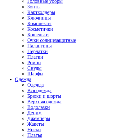
Головные уборы
Зонты
Картхолдеры
Ключницы
Комплекты
Косметички
Кошельки
Очки солнцезащитные
Палантины
Перчатки
Платки
Ремни
Снуды
Шарфы
Одежда
Одежда
Вся одежда
Брюки и шорты
Верхняя одежда
Водолазки
Деним
Джемперы
Жакеты
Носки
Платья