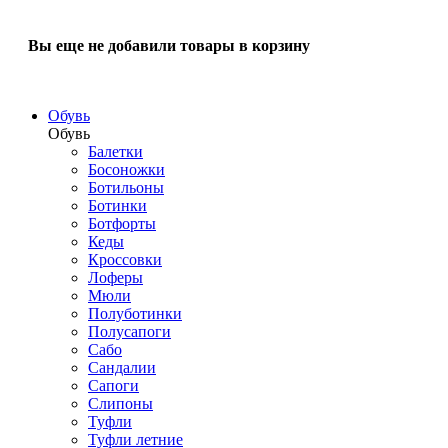
Вы еще не добавили товары в корзину
Обувь
Обувь
Балетки
Босоножки
Ботильоны
Ботинки
Ботфорты
Кеды
Кроссовки
Лоферы
Мюли
Полуботинки
Полусапоги
Сабо
Сандалии
Сапоги
Слипоны
Туфли
Туфли летние