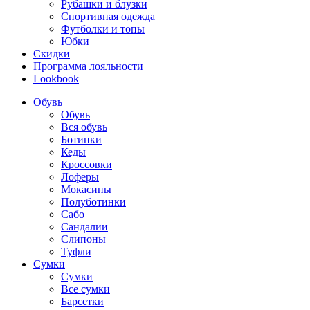
Рубашки и блузки
Спортивная одежда
Футболки и топы
Юбки
Скидки
Программа лояльности
Lookbook
Обувь
Обувь
Вся обувь
Ботинки
Кеды
Кроссовки
Лоферы
Мокасины
Полуботинки
Сабо
Сандалии
Слипоны
Туфли
Сумки
Сумки
Все сумки
Барсетки