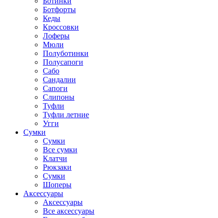
Ботинки
Ботфорты
Кеды
Кроссовки
Лоферы
Мюли
Полуботинки
Полусапоги
Сабо
Сандалии
Сапоги
Слипоны
Туфли
Туфли летние
Угги
Сумки
Сумки
Все сумки
Клатчи
Рюкзаки
Сумки
Шоперы
Аксессуары
Аксессуары
Все аксессуары