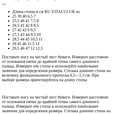
Длина стопы в см
RU
VITACCI
UK
us
25
39
40
6,5
7
25,5
40
41
7,5
8
26,5
41
42
8
8,5
27
42
43
9
9,5
27,5
43
44
9,5
10
28,5
44
45
10,5
11
29
45
46
11,5
12
29,5
46
47
12
12,5
Поставьте ногу на чистый лист бумаги. Измерьте расстояние
от основания пятки до крайней точки самого длинного
пальца. Измерьте обе стопы и используйте наибольшее
значение для определения размера. Стелька длиннее стопы на
величину функционального припуска 0,5—1,5 см. При
выборе размера ориентируйтесь на длину стопы.
Поставьте ногу на чистый лист бумаги. Измерьте расстояние
от основания пятки до крайней точки самого длинного
пальца. Измерьте обе стопы и используйте наибольшее
значение для определения размера. Стелька длиннее стопы на