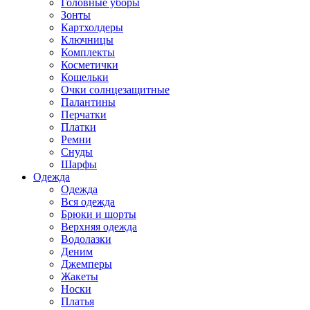
Головные уборы
Зонты
Картхолдеры
Ключницы
Комплекты
Косметички
Кошельки
Очки солнцезащитные
Палантины
Перчатки
Платки
Ремни
Снуды
Шарфы
Одежда
Одежда
Вся одежда
Брюки и шорты
Верхняя одежда
Водолазки
Деним
Джемперы
Жакеты
Носки
Платья