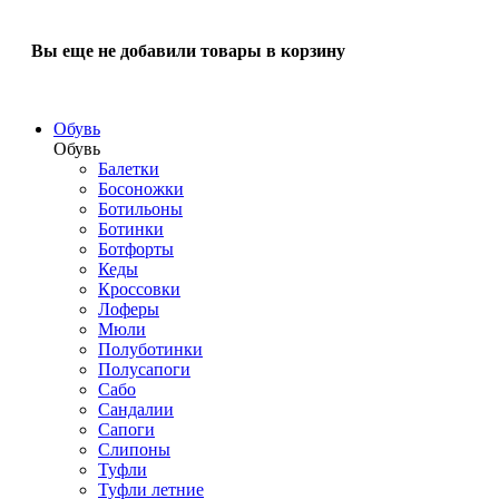
Вы еще не добавили товары в корзину
Обувь
Обувь
Балетки
Босоножки
Ботильоны
Ботинки
Ботфорты
Кеды
Кроссовки
Лоферы
Мюли
Полуботинки
Полусапоги
Сабо
Сандалии
Сапоги
Слипоны
Туфли
Туфли летние