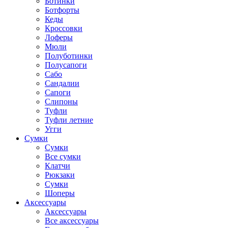
Ботинки
Ботфорты
Кеды
Кроссовки
Лоферы
Мюли
Полуботинки
Полусапоги
Сабо
Сандалии
Сапоги
Слипоны
Туфли
Туфли летние
Угги
Сумки
Сумки
Все сумки
Клатчи
Рюкзаки
Сумки
Шоперы
Аксессуары
Аксессуары
Все аксессуары