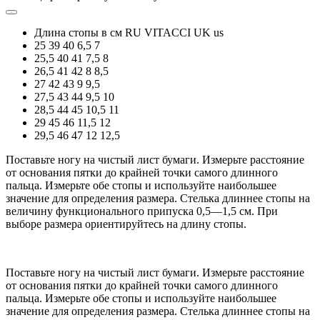
Длина стопы в см
RU
VITACCI
UK
us
25
39
40
6,5
7
25,5
40
41
7,5
8
26,5
41
42
8
8,5
27
42
43
9
9,5
27,5
43
44
9,5
10
28,5
44
45
10,5
11
29
45
46
11,5
12
29,5
46
47
12
12,5
Поставьте ногу на чистый лист бумаги. Измерьте расстояние
от основания пятки до крайней точки самого длинного
пальца. Измерьте обе стопы и используйте наибольшее
значение для определения размера. Стелька длиннее стопы на
величину функционального припуска 0,5—1,5 см. При
выборе размера ориентируйтесь на длину стопы.
Поставьте ногу на чистый лист бумаги. Измерьте расстояние
от основания пятки до крайней точки самого длинного
пальца. Измерьте обе стопы и используйте наибольшее
значение для определения размера. Стелька длиннее стопы на