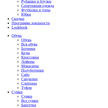
Рубашки и блузки
Спортивная одежда
Футболки и топы
Юбки
Скидки
Программа лояльности
Lookbook
Обувь
Обувь
Вся обувь
Ботинки
Кеды
Кроссовки
Лоферы
Мокасины
Полуботинки
Сабо
Сандалии
Слипоны
Туфли
Сумки
Сумки
Все сумки
Барсетки