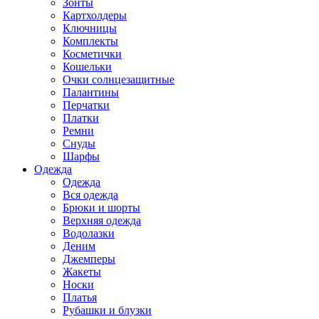
Зонты
Картхолдеры
Ключницы
Комплекты
Косметички
Кошельки
Очки солнцезащитные
Палантины
Перчатки
Платки
Ремни
Снуды
Шарфы
Одежда
Одежда
Вся одежда
Брюки и шорты
Верхняя одежда
Водолазки
Деним
Джемперы
Жакеты
Носки
Платья
Рубашки и блузки