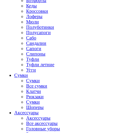
Ботфорты
Кеды
Кроссовки
Лоферы
Мюли
Полуботинки
Полусапоги
Сабо
Сандалии
Сапоги
Слипоны
Туфли
Туфли летние
Угги
Сумки
Сумки
Все сумки
Клатчи
Рюкзаки
Сумки
Шоперы
Аксессуары
Аксессуары
Все аксессуары
Головные уборы