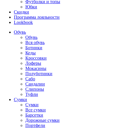
Футболки и топы
Юбки
Скидки
Программа лояльности
Lookbook
Обувь
Обувь
Вся обувь
Ботинки
Кеды
Кроссовки
Лоферы
Мокасины
Полуботинки
Сабо
Сандалии
Слипоны
Туфли
Сумки
Сумки
Все сумки
Барсетки
Дорожные сумки
Портфели