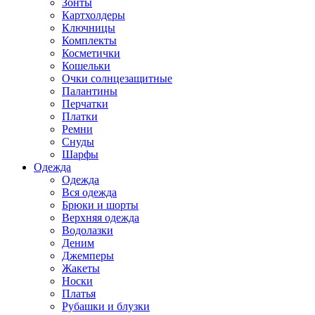
Зонты
Картхолдеры
Ключницы
Комплекты
Косметички
Кошельки
Очки солнцезащитные
Палантины
Перчатки
Платки
Ремни
Снуды
Шарфы
Одежда
Одежда
Вся одежда
Брюки и шорты
Верхняя одежда
Водолазки
Деним
Джемперы
Жакеты
Носки
Платья
Рубашки и блузки