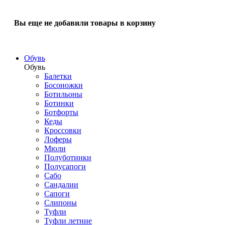
Вы еще не добавили товары в корзину
Обувь
Обувь
Балетки
Босоножки
Ботильоны
Ботинки
Ботфорты
Кеды
Кроссовки
Лоферы
Мюли
Полуботинки
Полусапоги
Сабо
Сандалии
Сапоги
Слипоны
Туфли
Туфли летние