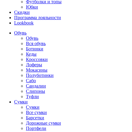
Футболки и топы
Юбки
Скидки
Программа лояльности
Lookbook
Обувь
Обувь
Вся обувь
Ботинки
Кеды
Кроссовки
Лоферы
Мокасины
Полуботинки
Сабо
Сандалии
Слипоны
Туфли
Сумки
Сумки
Все сумки
Барсетки
Дорожные сумки
Портфели