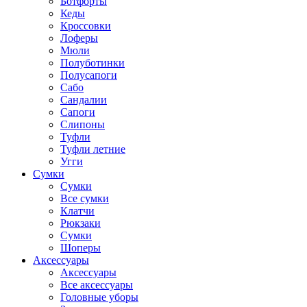
Ботфорты
Кеды
Кроссовки
Лоферы
Мюли
Полуботинки
Полусапоги
Сабо
Сандалии
Сапоги
Слипоны
Туфли
Туфли летние
Угги
Сумки
Сумки
Все сумки
Клатчи
Рюкзаки
Сумки
Шоперы
Аксессуары
Аксессуары
Все аксессуары
Головные уборы