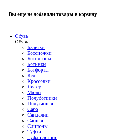
Вы еще не добавили товары в корзину
Обувь
Обувь
Балетки
Босоножки
Ботильоны
Ботинки
Ботфорты
Кеды
Кроссовки
Лоферы
Мюли
Полуботинки
Полусапоги
Сабо
Сандалии
Сапоги
Слипоны
Туфли
Туфли летние