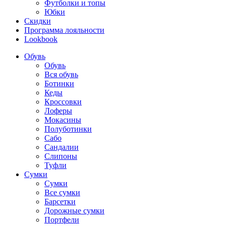
Футболки и топы
Юбки
Скидки
Программа лояльности
Lookbook
Обувь
Обувь
Вся обувь
Ботинки
Кеды
Кроссовки
Лоферы
Мокасины
Полуботинки
Сабо
Сандалии
Слипоны
Туфли
Сумки
Сумки
Все сумки
Барсетки
Дорожные сумки
Портфели