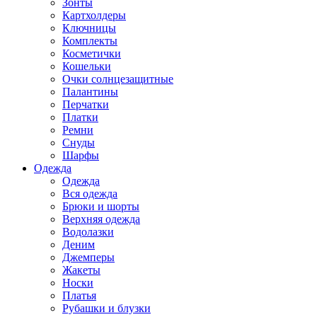
Зонты
Картхолдеры
Ключницы
Комплекты
Косметички
Кошельки
Очки солнцезащитные
Палантины
Перчатки
Платки
Ремни
Снуды
Шарфы
Одежда
Одежда
Вся одежда
Брюки и шорты
Верхняя одежда
Водолазки
Деним
Джемперы
Жакеты
Носки
Платья
Рубашки и блузки