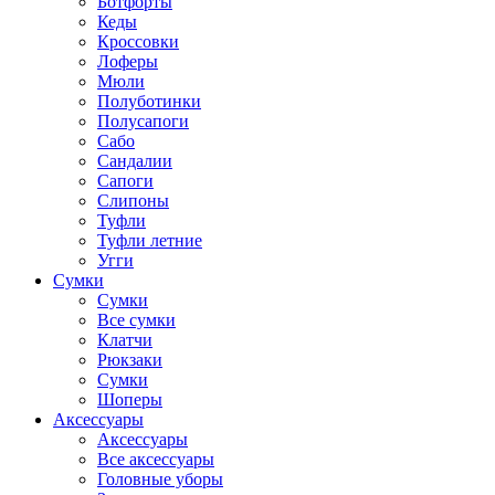
Ботфорты
Кеды
Кроссовки
Лоферы
Мюли
Полуботинки
Полусапоги
Сабо
Сандалии
Сапоги
Слипоны
Туфли
Туфли летние
Угги
Сумки
Сумки
Все сумки
Клатчи
Рюкзаки
Сумки
Шоперы
Аксессуары
Аксессуары
Все аксессуары
Головные уборы