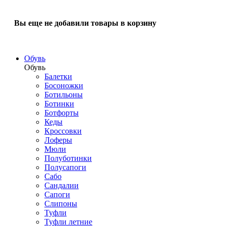
Вы еще не добавили товары в корзину
Обувь
Обувь
Балетки
Босоножки
Ботильоны
Ботинки
Ботфорты
Кеды
Кроссовки
Лоферы
Мюли
Полуботинки
Полусапоги
Сабо
Сандалии
Сапоги
Слипоны
Туфли
Туфли летние