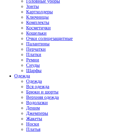
Головные уборы
Зонты
Картхолдеры
Ключницы
Комплекты
Косметички
Кошельки
Очки солнцезащитные
Палантины
Перчатки
Платки
Ремни
Снуды
Шарфы
Одежда
Одежда
Вся одежда
Брюки и шорты
Верхняя одежда
Водолазки
Деним
Джемперы
Жакеты
Носки
Платья