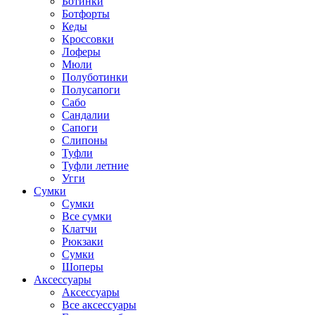
Ботинки
Ботфорты
Кеды
Кроссовки
Лоферы
Мюли
Полуботинки
Полусапоги
Сабо
Сандалии
Сапоги
Слипоны
Туфли
Туфли летние
Угги
Сумки
Сумки
Все сумки
Клатчи
Рюкзаки
Сумки
Шоперы
Аксессуары
Аксессуары
Все аксессуары