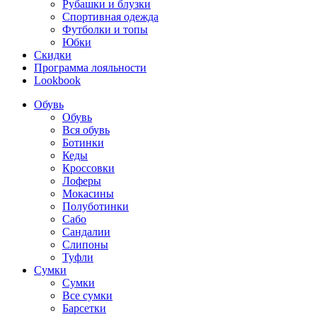
Рубашки и блузки
Спортивная одежда
Футболки и топы
Юбки
Скидки
Программа лояльности
Lookbook
Обувь
Обувь
Вся обувь
Ботинки
Кеды
Кроссовки
Лоферы
Мокасины
Полуботинки
Сабо
Сандалии
Слипоны
Туфли
Сумки
Сумки
Все сумки
Барсетки