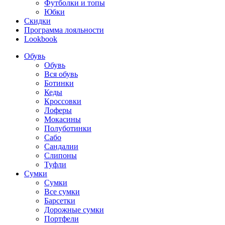
Футболки и топы
Юбки
Скидки
Программа лояльности
Lookbook
Обувь
Обувь
Вся обувь
Ботинки
Кеды
Кроссовки
Лоферы
Мокасины
Полуботинки
Сабо
Сандалии
Слипоны
Туфли
Сумки
Сумки
Все сумки
Барсетки
Дорожные сумки
Портфели