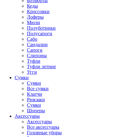
Ботфорты
Кеды
Кроссовки
Лоферы
Мюли
Полуботинки
Полусапоги
Сабо
Сандалии
Сапоги
Слипоны
Туфли
Туфли летние
Угги
Сумки
Сумки
Все сумки
Клатчи
Рюкзаки
Сумки
Шоперы
Аксессуары
Аксессуары
Все аксессуары
Головные уборы