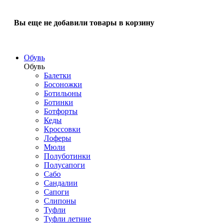
Вы еще не добавили товары в корзину
Обувь
Обувь
Балетки
Босоножки
Ботильоны
Ботинки
Ботфорты
Кеды
Кроссовки
Лоферы
Мюли
Полуботинки
Полусапоги
Сабо
Сандалии
Сапоги
Слипоны
Туфли
Туфли летние