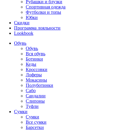
Рубашки и блузки
Спортивная одежда
Футболки и топы
Юбки
Скидки
Программа лояльности
Lookbook
Обувь
Обувь
Вся обувь
Ботинки
Кеды
Кроссовки
Лоферы
Мокасины
Полуботинки
Сабо
Сандалии
Слипоны
Туфли
Сумки
Сумки
Все сумки
Барсетки