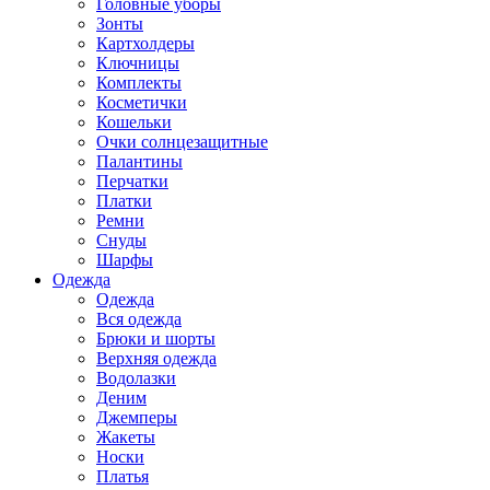
Головные уборы
Зонты
Картхолдеры
Ключницы
Комплекты
Косметички
Кошельки
Очки солнцезащитные
Палантины
Перчатки
Платки
Ремни
Снуды
Шарфы
Одежда
Одежда
Вся одежда
Брюки и шорты
Верхняя одежда
Водолазки
Деним
Джемперы
Жакеты
Носки
Платья