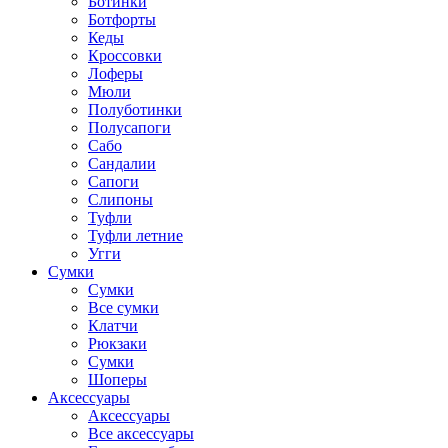
Ботинки
Ботфорты
Кеды
Кроссовки
Лоферы
Мюли
Полуботинки
Полусапоги
Сабо
Сандалии
Сапоги
Слипоны
Туфли
Туфли летние
Угги
Сумки
Сумки
Все сумки
Клатчи
Рюкзаки
Сумки
Шоперы
Аксессуары
Аксессуары
Все аксессуары