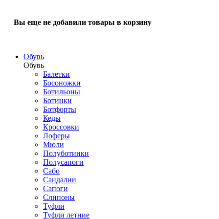
Вы еще не добавили товары в корзину
Обувь
Обувь
Балетки
Босоножки
Ботильоны
Ботинки
Ботфорты
Кеды
Кроссовки
Лоферы
Мюли
Полуботинки
Полусапоги
Сабо
Сандалии
Сапоги
Слипоны
Туфли
Туфли летние