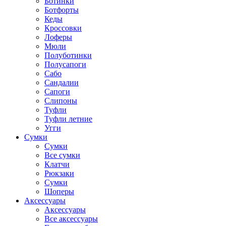
Ботинки
Ботфорты
Кеды
Кроссовки
Лоферы
Мюли
Полуботинки
Полусапоги
Сабо
Сандалии
Сапоги
Слипоны
Туфли
Туфли летние
Угги
Сумки
Сумки
Все сумки
Клатчи
Рюкзаки
Сумки
Шоперы
Аксессуары
Аксессуары
Все аксессуары