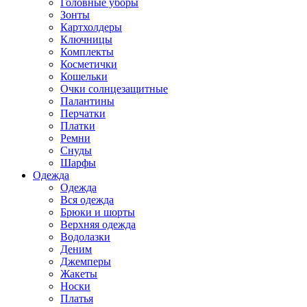
Головные уборы
Зонты
Картхолдеры
Ключницы
Комплекты
Косметички
Кошельки
Очки солнцезащитные
Палантины
Перчатки
Платки
Ремни
Снуды
Шарфы
Одежда
Одежда
Вся одежда
Брюки и шорты
Верхняя одежда
Водолазки
Деним
Джемперы
Жакеты
Носки
Платья