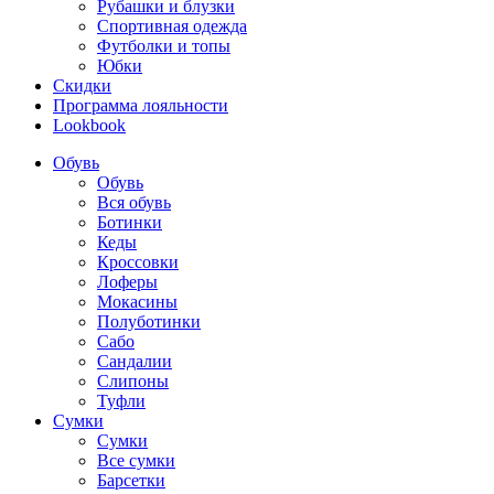
Рубашки и блузки
Спортивная одежда
Футболки и топы
Юбки
Скидки
Программа лояльности
Lookbook
Обувь
Обувь
Вся обувь
Ботинки
Кеды
Кроссовки
Лоферы
Мокасины
Полуботинки
Сабо
Сандалии
Слипоны
Туфли
Сумки
Сумки
Все сумки
Барсетки