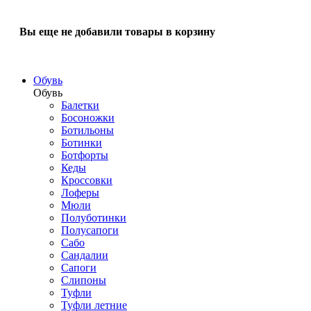
Вы еще не добавили товары в корзину
Обувь
Обувь
Балетки
Босоножки
Ботильоны
Ботинки
Ботфорты
Кеды
Кроссовки
Лоферы
Мюли
Полуботинки
Полусапоги
Сабо
Сандалии
Сапоги
Слипоны
Туфли
Туфли летние