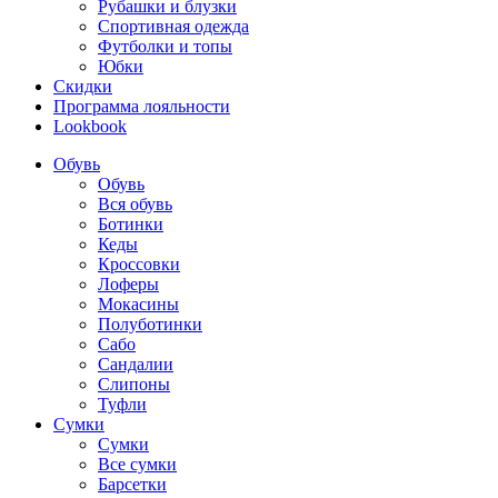
Рубашки и блузки
Спортивная одежда
Футболки и топы
Юбки
Скидки
Программа лояльности
Lookbook
Обувь
Обувь
Вся обувь
Ботинки
Кеды
Кроссовки
Лоферы
Мокасины
Полуботинки
Сабо
Сандалии
Слипоны
Туфли
Сумки
Сумки
Все сумки
Барсетки