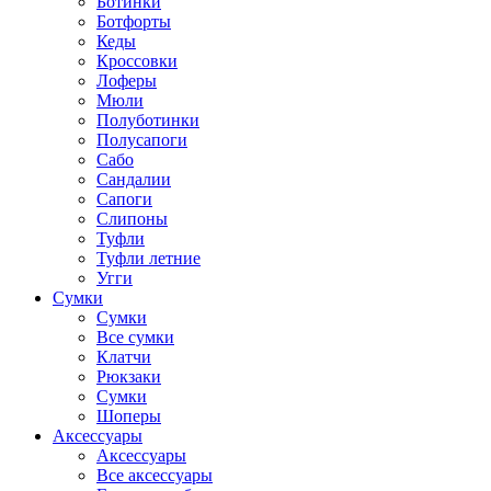
Ботинки
Ботфорты
Кеды
Кроссовки
Лоферы
Мюли
Полуботинки
Полусапоги
Сабо
Сандалии
Сапоги
Слипоны
Туфли
Туфли летние
Угги
Сумки
Сумки
Все сумки
Клатчи
Рюкзаки
Сумки
Шоперы
Аксессуары
Аксессуары
Все аксессуары