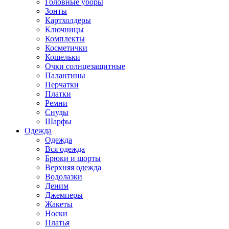
Головные уборы
Зонты
Картхолдеры
Ключницы
Комплекты
Косметички
Кошельки
Очки солнцезащитные
Палантины
Перчатки
Платки
Ремни
Снуды
Шарфы
Одежда
Одежда
Вся одежда
Брюки и шорты
Верхняя одежда
Водолазки
Деним
Джемперы
Жакеты
Носки
Платья