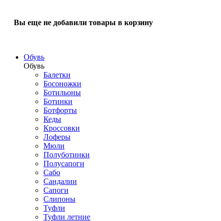
Вы еще не добавили товары в корзину
Обувь
Обувь
Балетки
Босоножки
Ботильоны
Ботинки
Ботфорты
Кеды
Кроссовки
Лоферы
Мюли
Полуботинки
Полусапоги
Сабо
Сандалии
Сапоги
Слипоны
Туфли
Туфли летние