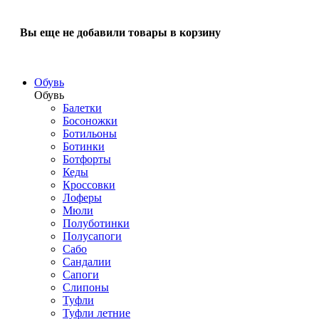
Вы еще не добавили товары в корзину
Обувь
Обувь
Балетки
Босоножки
Ботильоны
Ботинки
Ботфорты
Кеды
Кроссовки
Лоферы
Мюли
Полуботинки
Полусапоги
Сабо
Сандалии
Сапоги
Слипоны
Туфли
Туфли летние