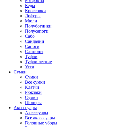
Ботфорты
Кеды
Кроссовки
Лоферы
Мюли
Полуботинки
Полусапоги
Сабо
Сандалии
Сапоги
Слипоны
Туфли
Туфли летние
Угги
Сумки
Сумки
Все сумки
Клатчи
Рюкзаки
Сумки
Шоперы
Аксессуары
Аксессуары
Все аксессуары
Головные уборы