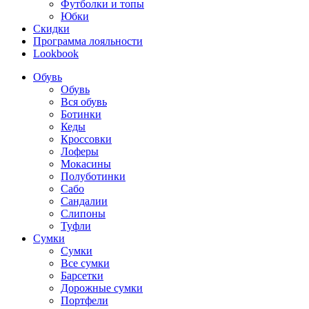
Футболки и топы
Юбки
Скидки
Программа лояльности
Lookbook
Обувь
Обувь
Вся обувь
Ботинки
Кеды
Кроссовки
Лоферы
Мокасины
Полуботинки
Сабо
Сандалии
Слипоны
Туфли
Сумки
Сумки
Все сумки
Барсетки
Дорожные сумки
Портфели