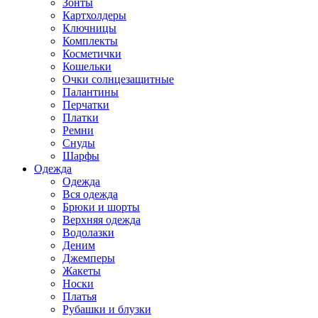
Зонты
Картхолдеры
Ключницы
Комплекты
Косметички
Кошельки
Очки солнцезащитные
Палантины
Перчатки
Платки
Ремни
Снуды
Шарфы
Одежда
Одежда
Вся одежда
Брюки и шорты
Верхняя одежда
Водолазки
Деним
Джемперы
Жакеты
Носки
Платья
Рубашки и блузки