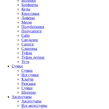
Ботинки
Ботфорты
Кеды
Кроссовки
Лоферы
Мюли
Полуботинки
Полусапоги
Сабо
Сандалии
Сапоги
Слипоны
Туфли
Туфли летние
Угги
Сумки
Сумки
Все сумки
Клатчи
Рюкзаки
Сумки
Шоперы
Аксессуары
Аксессуары
Все аксессуары