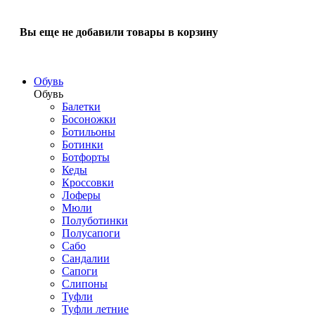
Вы еще не добавили товары в корзину
Обувь
Обувь
Балетки
Босоножки
Ботильоны
Ботинки
Ботфорты
Кеды
Кроссовки
Лоферы
Мюли
Полуботинки
Полусапоги
Сабо
Сандалии
Сапоги
Слипоны
Туфли
Туфли летние