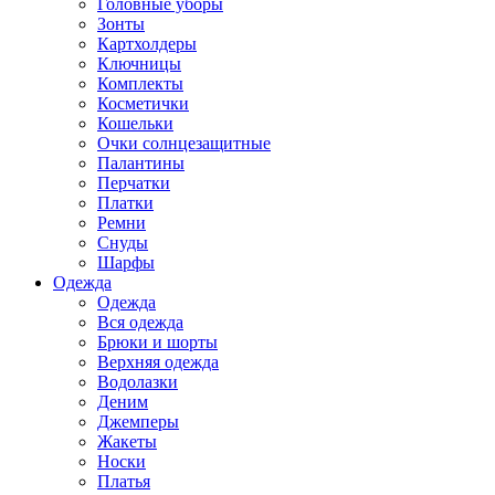
Головные уборы
Зонты
Картхолдеры
Ключницы
Комплекты
Косметички
Кошельки
Очки солнцезащитные
Палантины
Перчатки
Платки
Ремни
Снуды
Шарфы
Одежда
Одежда
Вся одежда
Брюки и шорты
Верхняя одежда
Водолазки
Деним
Джемперы
Жакеты
Носки
Платья