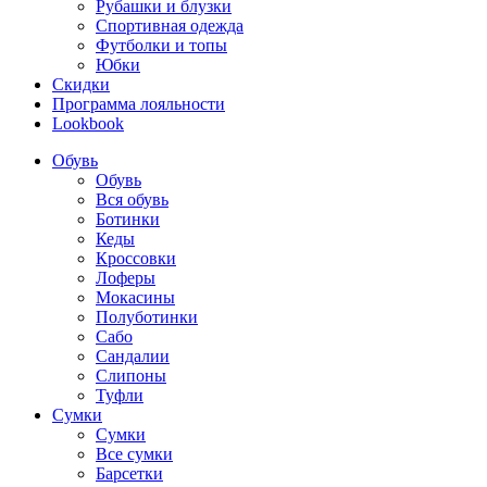
Рубашки и блузки
Спортивная одежда
Футболки и топы
Юбки
Скидки
Программа лояльности
Lookbook
Обувь
Обувь
Вся обувь
Ботинки
Кеды
Кроссовки
Лоферы
Мокасины
Полуботинки
Сабо
Сандалии
Слипоны
Туфли
Сумки
Сумки
Все сумки
Барсетки