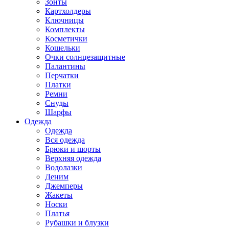
Зонты
Картхолдеры
Ключницы
Комплекты
Косметички
Кошельки
Очки солнцезащитные
Палантины
Перчатки
Платки
Ремни
Снуды
Шарфы
Одежда
Одежда
Вся одежда
Брюки и шорты
Верхняя одежда
Водолазки
Деним
Джемперы
Жакеты
Носки
Платья
Рубашки и блузки