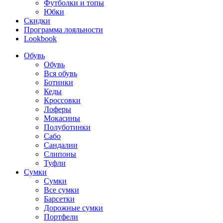
Футболки и топы
Юбки
Скидки
Программа лояльности
Lookbook
Обувь
Обувь
Вся обувь
Ботинки
Кеды
Кроссовки
Лоферы
Мокасины
Полуботинки
Сабо
Сандалии
Слипоны
Туфли
Сумки
Сумки
Все сумки
Барсетки
Дорожные сумки
Портфели