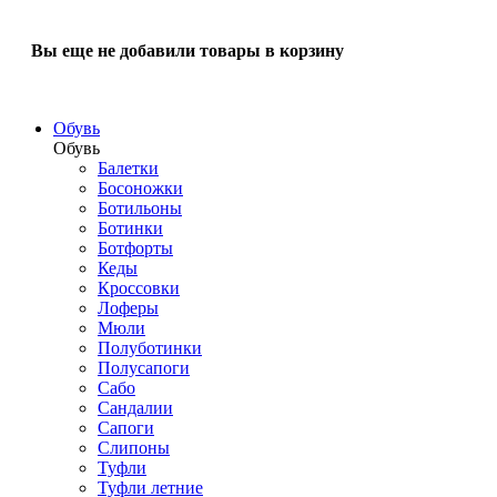
Вы еще не добавили товары в корзину
Обувь
Обувь
Балетки
Босоножки
Ботильоны
Ботинки
Ботфорты
Кеды
Кроссовки
Лоферы
Мюли
Полуботинки
Полусапоги
Сабо
Сандалии
Сапоги
Слипоны
Туфли
Туфли летние