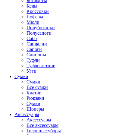
Ботфорты
Кеды
Кроссовки
Лоферы
Мюли
Полуботинки
Полусапоги
Сабо
Сандалии
Сапоги
Слипоны
Туфли
Туфли летние
Угги
Сумки
Сумки
Все сумки
Клатчи
Рюкзаки
Сумки
Шоперы
Аксессуары
Аксессуары
Все аксессуары
Головные уборы