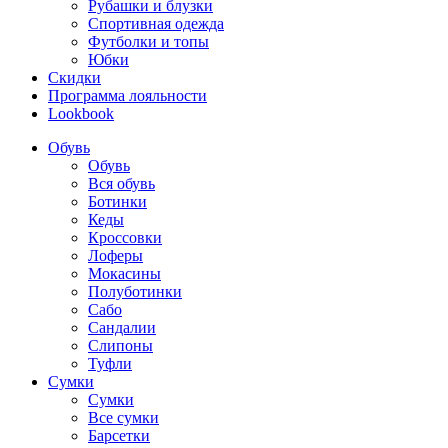
Рубашки и блузки
Спортивная одежда
Футболки и топы
Юбки
Скидки
Программа лояльности
Lookbook
Обувь
Обувь
Вся обувь
Ботинки
Кеды
Кроссовки
Лоферы
Мокасины
Полуботинки
Сабо
Сандалии
Слипоны
Туфли
Сумки
Сумки
Все сумки
Барсетки