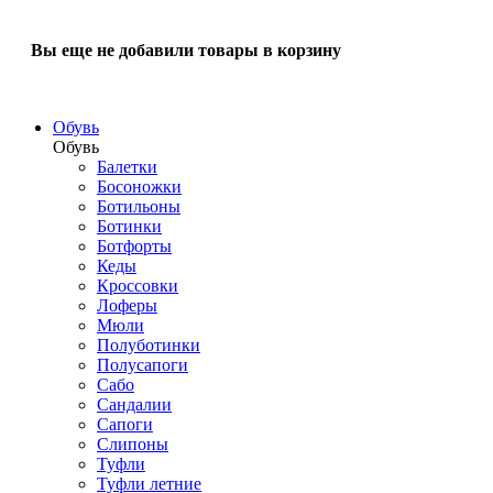
Вы еще не добавили товары в корзину
Обувь
Обувь
Балетки
Босоножки
Ботильоны
Ботинки
Ботфорты
Кеды
Кроссовки
Лоферы
Мюли
Полуботинки
Полусапоги
Сабо
Сандалии
Сапоги
Слипоны
Туфли
Туфли летние