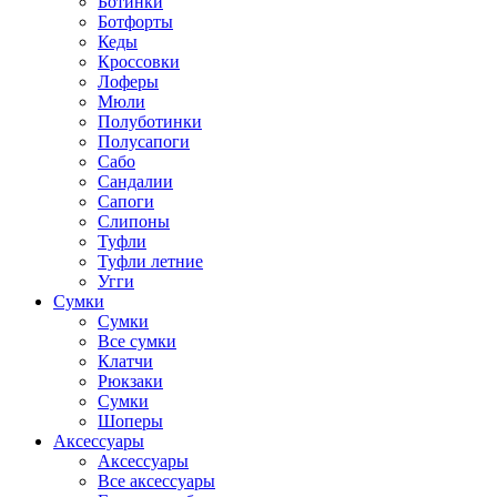
Ботинки
Ботфорты
Кеды
Кроссовки
Лоферы
Мюли
Полуботинки
Полусапоги
Сабо
Сандалии
Сапоги
Слипоны
Туфли
Туфли летние
Угги
Сумки
Сумки
Все сумки
Клатчи
Рюкзаки
Сумки
Шоперы
Аксессуары
Аксессуары
Все аксессуары