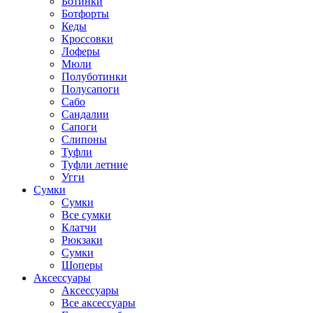
Ботинки
Ботфорты
Кеды
Кроссовки
Лоферы
Мюли
Полуботинки
Полусапоги
Сабо
Сандалии
Сапоги
Слипоны
Туфли
Туфли летние
Угги
Сумки
Сумки
Все сумки
Клатчи
Рюкзаки
Сумки
Шоперы
Аксессуары
Аксессуары
Все аксессуары