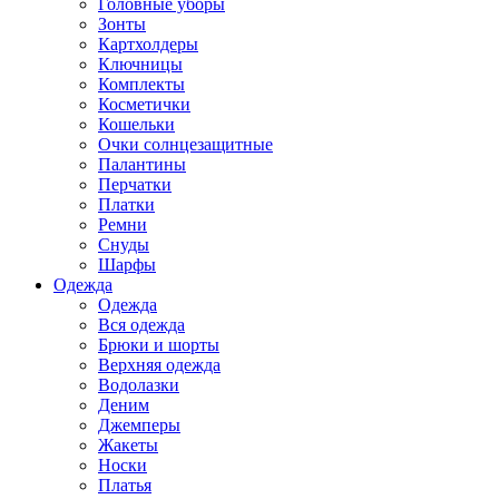
Головные уборы
Зонты
Картхолдеры
Ключницы
Комплекты
Косметички
Кошельки
Очки солнцезащитные
Палантины
Перчатки
Платки
Ремни
Снуды
Шарфы
Одежда
Одежда
Вся одежда
Брюки и шорты
Верхняя одежда
Водолазки
Деним
Джемперы
Жакеты
Носки
Платья