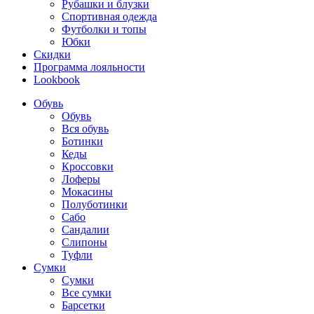
Рубашки и блузки
Спортивная одежда
Футболки и топы
Юбки
Скидки
Программа лояльности
Lookbook
Обувь
Обувь
Вся обувь
Ботинки
Кеды
Кроссовки
Лоферы
Мокасины
Полуботинки
Сабо
Сандалии
Слипоны
Туфли
Сумки
Сумки
Все сумки
Барсетки