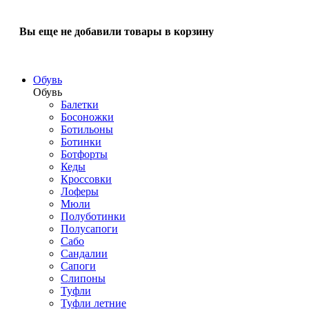
Вы еще не добавили товары в корзину
Обувь
Обувь
Балетки
Босоножки
Ботильоны
Ботинки
Ботфорты
Кеды
Кроссовки
Лоферы
Мюли
Полуботинки
Полусапоги
Сабо
Сандалии
Сапоги
Слипоны
Туфли
Туфли летние