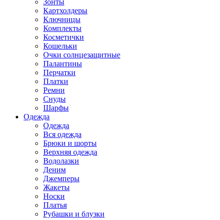
Зонты
Картхолдеры
Ключницы
Комплекты
Косметички
Кошельки
Очки солнцезащитные
Палантины
Перчатки
Платки
Ремни
Снуды
Шарфы
Одежда
Одежда
Вся одежда
Брюки и шорты
Верхняя одежда
Водолазки
Деним
Джемперы
Жакеты
Носки
Платья
Рубашки и блузки