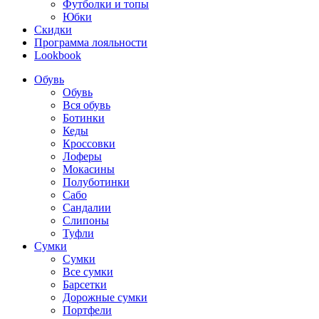
Футболки и топы
Юбки
Скидки
Программа лояльности
Lookbook
Обувь
Обувь
Вся обувь
Ботинки
Кеды
Кроссовки
Лоферы
Мокасины
Полуботинки
Сабо
Сандалии
Слипоны
Туфли
Сумки
Сумки
Все сумки
Барсетки
Дорожные сумки
Портфели