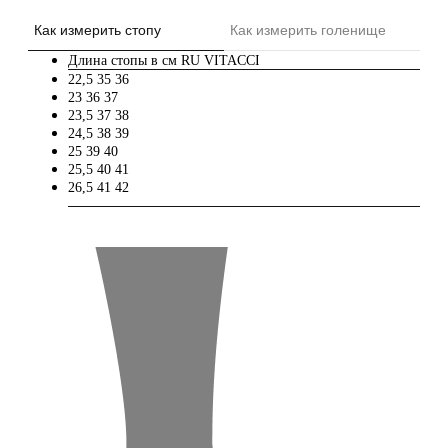
Как измерить стопу
Как измерить голенище
Длина стопы в см
RU
VITACCI
22,5
35
36
23
36
37
23,5
37
38
24,5
38
39
25
39
40
25,5
40
41
26,5
41
42