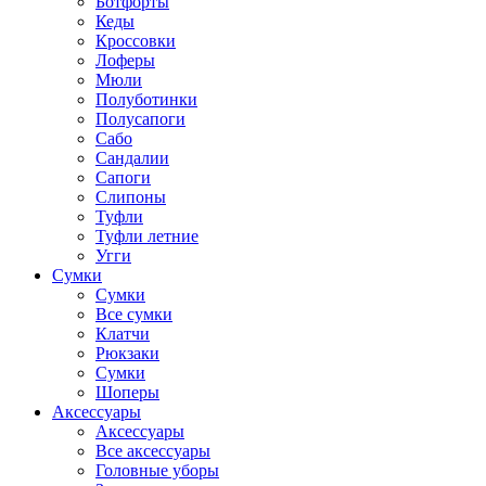
Ботфорты
Кеды
Кроссовки
Лоферы
Мюли
Полуботинки
Полусапоги
Сабо
Сандалии
Сапоги
Слипоны
Туфли
Туфли летние
Угги
Сумки
Сумки
Все сумки
Клатчи
Рюкзаки
Сумки
Шоперы
Аксессуары
Аксессуары
Все аксессуары
Головные уборы