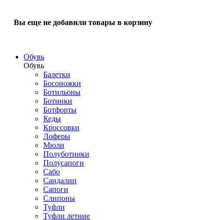
Вы еще не добавили товары в корзину
Обувь
Обувь
Балетки
Босоножки
Ботильоны
Ботинки
Ботфорты
Кеды
Кроссовки
Лоферы
Мюли
Полуботинки
Полусапоги
Сабо
Сандалии
Сапоги
Слипоны
Туфли
Туфли летние