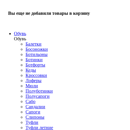
Вы еще не добавили товары в корзину
Обувь
Обувь
Балетки
Босоножки
Ботильоны
Ботинки
Ботфорты
Кеды
Кроссовки
Лоферы
Мюли
Полуботинки
Полусапоги
Сабо
Сандалии
Сапоги
Слипоны
Туфли
Туфли летние