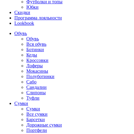
Футболки и топы
Юбки
Скидки
Программа лояльности
Lookbook
Обувь
Обувь
Вся обувь
Ботинки
Кеды
Кроссовки
Лоферы
Мокасины
Полуботинки
Сабо
Сандалии
Слипоны
Туфли
Сумки
Сумки
Все сумки
Барсетки
Дорожные сумки
Портфели