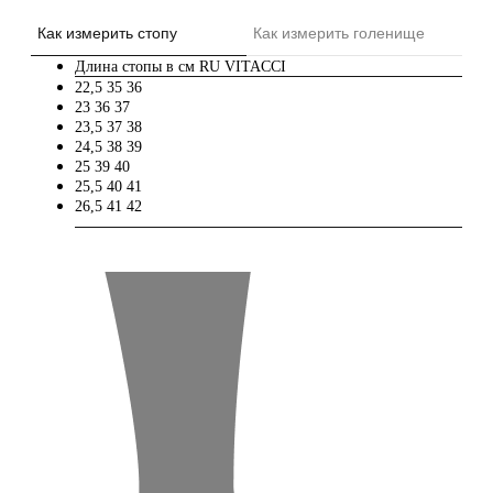
Как измерить стопу
Как измерить голенище
Длина стопы в см
RU
VITACCI
22,5
35
36
23
36
37
23,5
37
38
24,5
38
39
25
39
40
25,5
40
41
26,5
41
42