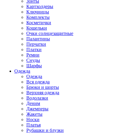
Зонты
Картхолдеры
Ключницы
Комплекты
Косметички
Кошельки
Очки солнцезащитные
Палантины
Перчатки
Платки
Ремни
Снуды
Шарфы
Одежда
Одежда
Вся одежда
Брюки и шорты
Верхняя одежда
Водолазки
Деним
Джемперы
Жакеты
Носки
Платья
Рубашки и блузки