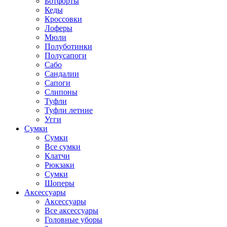
Ботфорты
Кеды
Кроссовки
Лоферы
Мюли
Полуботинки
Полусапоги
Сабо
Сандалии
Сапоги
Слипоны
Туфли
Туфли летние
Угги
Сумки
Сумки
Все сумки
Клатчи
Рюкзаки
Сумки
Шоперы
Аксессуары
Аксессуары
Все аксессуары
Головные уборы