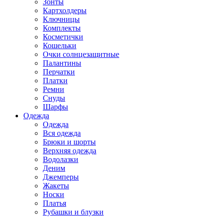
Зонты
Картхолдеры
Ключницы
Комплекты
Косметички
Кошельки
Очки солнцезащитные
Палантины
Перчатки
Платки
Ремни
Снуды
Шарфы
Одежда
Одежда
Вся одежда
Брюки и шорты
Верхняя одежда
Водолазки
Деним
Джемперы
Жакеты
Носки
Платья
Рубашки и блузки