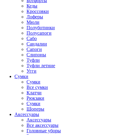
Ботфорты
Кеды
Кроссовки
Лоферы
Мюли
Полуботинки
Полусапоги
Сабо
Сандалии
Сапоги
Слипоны
Туфли
Туфли летние
Угги
Сумки
Сумки
Все сумки
Клатчи
Рюкзаки
Сумки
Шоперы
Аксессуары
Аксессуары
Все аксессуары
Головные уборы