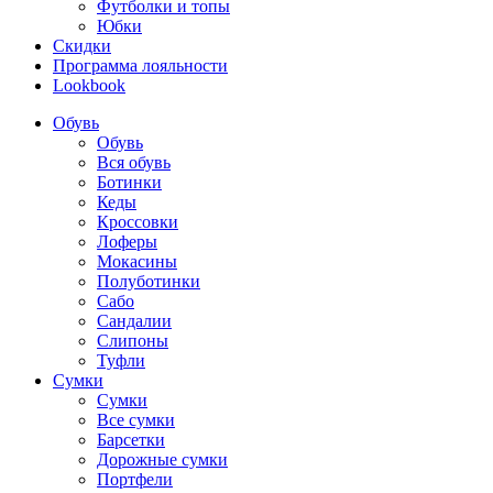
Футболки и топы
Юбки
Скидки
Программа лояльности
Lookbook
Обувь
Обувь
Вся обувь
Ботинки
Кеды
Кроссовки
Лоферы
Мокасины
Полуботинки
Сабо
Сандалии
Слипоны
Туфли
Сумки
Сумки
Все сумки
Барсетки
Дорожные сумки
Портфели