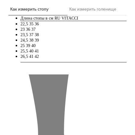
Как измерить стопу
Как измерить голенище
Длина стопы в см
RU
VITACCI
22,5
35
36
23
36
37
23,5
37
38
24,5
38
39
25
39
40
25,5
40
41
26,5
41
42