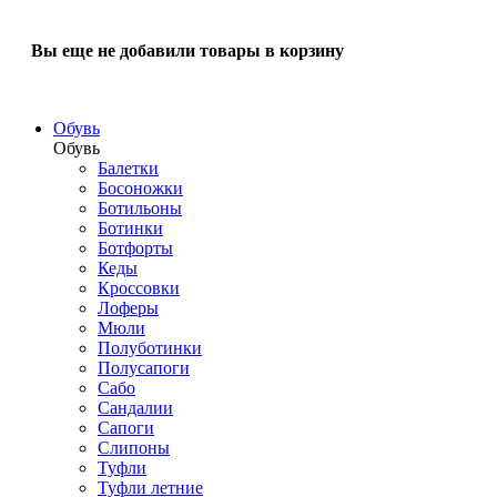
Вы еще не добавили товары в корзину
Обувь
Обувь
Балетки
Босоножки
Ботильоны
Ботинки
Ботфорты
Кеды
Кроссовки
Лоферы
Мюли
Полуботинки
Полусапоги
Сабо
Сандалии
Сапоги
Слипоны
Туфли
Туфли летние