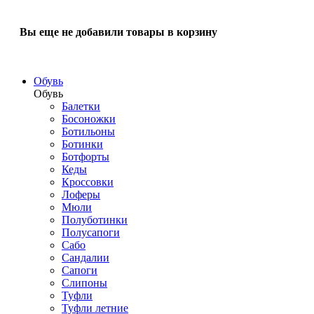
Вы еще не добавили товары в корзину
Обувь
Обувь
Балетки
Босоножки
Ботильоны
Ботинки
Ботфорты
Кеды
Кроссовки
Лоферы
Мюли
Полуботинки
Полусапоги
Сабо
Сандалии
Сапоги
Слипоны
Туфли
Туфли летние