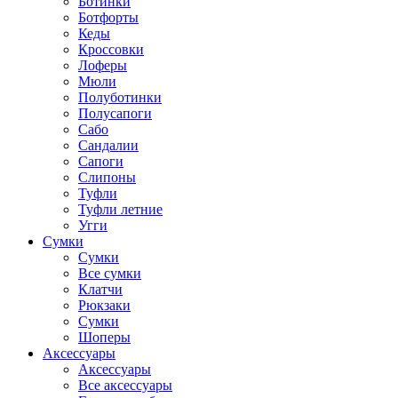
Ботинки
Ботфорты
Кеды
Кроссовки
Лоферы
Мюли
Полуботинки
Полусапоги
Сабо
Сандалии
Сапоги
Слипоны
Туфли
Туфли летние
Угги
Сумки
Сумки
Все сумки
Клатчи
Рюкзаки
Сумки
Шоперы
Аксессуары
Аксессуары
Все аксессуары