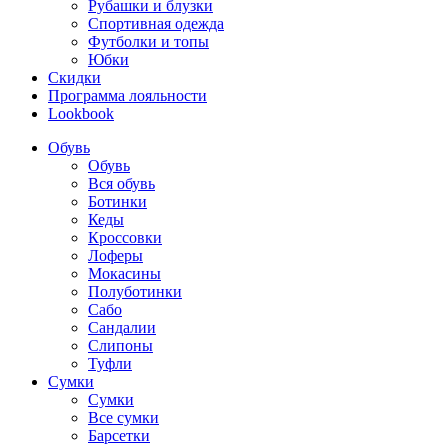
Рубашки и блузки
Спортивная одежда
Футболки и топы
Юбки
Скидки
Программа лояльности
Lookbook
Обувь
Обувь
Вся обувь
Ботинки
Кеды
Кроссовки
Лоферы
Мокасины
Полуботинки
Сабо
Сандалии
Слипоны
Туфли
Сумки
Сумки
Все сумки
Барсетки