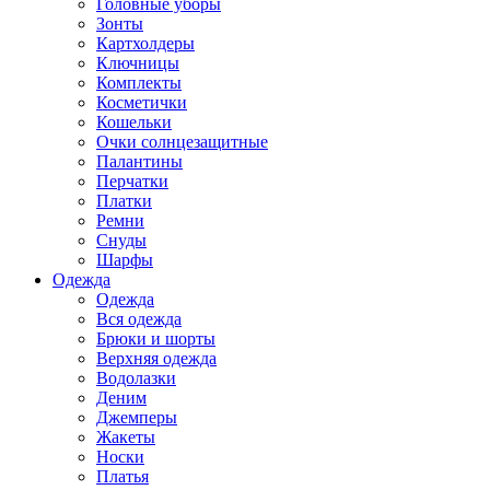
Головные уборы
Зонты
Картхолдеры
Ключницы
Комплекты
Косметички
Кошельки
Очки солнцезащитные
Палантины
Перчатки
Платки
Ремни
Снуды
Шарфы
Одежда
Одежда
Вся одежда
Брюки и шорты
Верхняя одежда
Водолазки
Деним
Джемперы
Жакеты
Носки
Платья