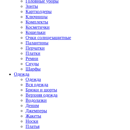
Головные уборы
Зонты
Картхолдеры
Ключницы
Комплекты
Косметички
Кошельки
Очки солнцезащитные
Палантины
Перчатки
Платки
Ремни
Снуды
Шарфы
Одежда
Одежда
Вся одежда
Брюки и шорты
Верхняя одежда
Водолазки
Деним
Джемперы
Жакеты
Носки
Платья