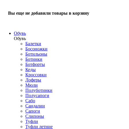
Вы еще не добавили товары в корзину
Обувь
Обувь
Балетки
Босоножки
Ботильоны
Ботинки
Ботфорты
Кеды
Кроссовки
Лоферы
Мюли
Полуботинки
Полусапоги
Сабо
Сандалии
Сапоги
Слипоны
Туфли
Туфли летние