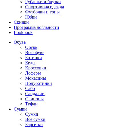
Рубашки и блузки
Спортивная одежда
Футболки и топы
Юбки
Скидки
Программа лояльности
Lookbook
Обувь
Обувь
Вся обувь
Ботинки
Кеды
Кроссовки
Лоферы
Мокасины
Полуботинки
Сабо
Сандалии
Слипоны
Туфли
Сумки
Сумки
Все сумки
Барсетки