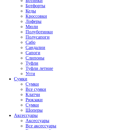
Ботинки
Ботфорты
Кеды
Кроссовки
Лоферы
Мюли
Полуботинки
Полусапоги
Сабо
Сандалии
Сапоги
Слипоны
Туфли
Туфли летние
Угги
Сумки
Сумки
Все сумки
Клатчи
Рюкзаки
Сумки
Шоперы
Аксессуары
Аксессуары
Все аксессуары