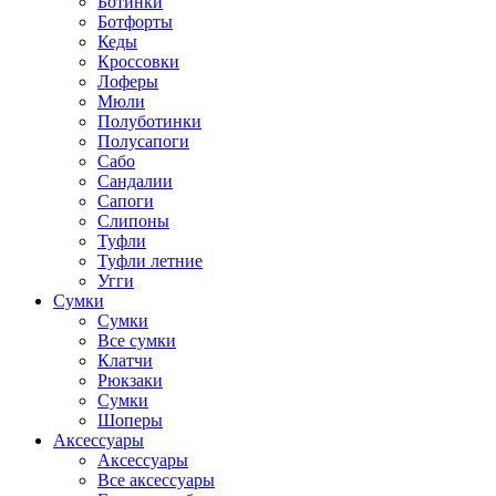
Ботинки
Ботфорты
Кеды
Кроссовки
Лоферы
Мюли
Полуботинки
Полусапоги
Сабо
Сандалии
Сапоги
Слипоны
Туфли
Туфли летние
Угги
Сумки
Сумки
Все сумки
Клатчи
Рюкзаки
Сумки
Шоперы
Аксессуары
Аксессуары
Все аксессуары