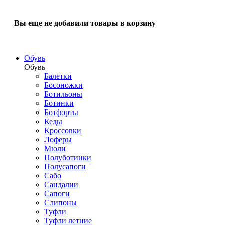
Вы еще не добавили товары в корзину
Обувь
Обувь
Балетки
Босоножки
Ботильоны
Ботинки
Ботфорты
Кеды
Кроссовки
Лоферы
Мюли
Полуботинки
Полусапоги
Сабо
Сандалии
Сапоги
Слипоны
Туфли
Туфли летние