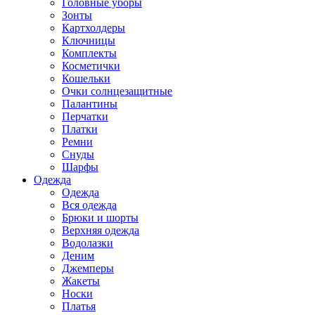
Головные уборы
Зонты
Картхолдеры
Ключницы
Комплекты
Косметички
Кошельки
Очки солнцезащитные
Палантины
Перчатки
Платки
Ремни
Снуды
Шарфы
Одежда
Одежда
Вся одежда
Брюки и шорты
Верхняя одежда
Водолазки
Деним
Джемперы
Жакеты
Носки
Платья