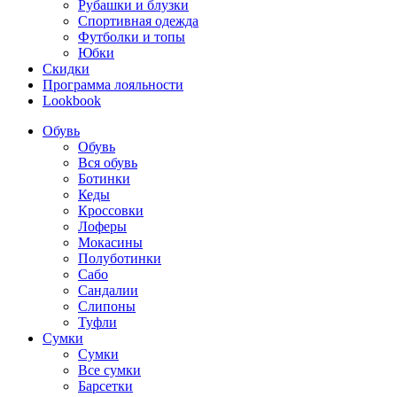
Рубашки и блузки
Спортивная одежда
Футболки и топы
Юбки
Скидки
Программа лояльности
Lookbook
Обувь
Обувь
Вся обувь
Ботинки
Кеды
Кроссовки
Лоферы
Мокасины
Полуботинки
Сабо
Сандалии
Слипоны
Туфли
Сумки
Сумки
Все сумки
Барсетки