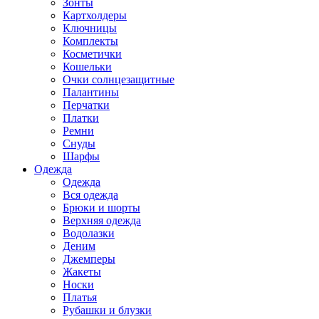
Зонты
Картхолдеры
Ключницы
Комплекты
Косметички
Кошельки
Очки солнцезащитные
Палантины
Перчатки
Платки
Ремни
Снуды
Шарфы
Одежда
Одежда
Вся одежда
Брюки и шорты
Верхняя одежда
Водолазки
Деним
Джемперы
Жакеты
Носки
Платья
Рубашки и блузки