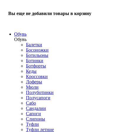
Вы еще не добавили товары в корзину
Обувь
Обувь
Балетки
Босоножки
Ботильоны
Ботинки
Ботфорты
Кеды
Кроссовки
Лоферы
Мюли
Полуботинки
Полусапоги
Сабо
Сандалии
Сапоги
Слипоны
Туфли
Туфли летние