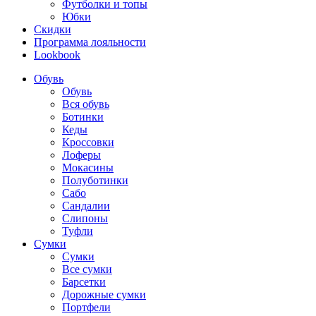
Футболки и топы
Юбки
Скидки
Программа лояльности
Lookbook
Обувь
Обувь
Вся обувь
Ботинки
Кеды
Кроссовки
Лоферы
Мокасины
Полуботинки
Сабо
Сандалии
Слипоны
Туфли
Сумки
Сумки
Все сумки
Барсетки
Дорожные сумки
Портфели