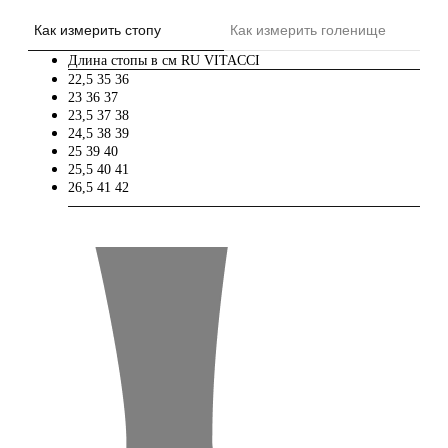
Как измерить стопу
Как измерить голенище
Длина стопы в см
RU
VITACCI
22,5
35
36
23
36
37
23,5
37
38
24,5
38
39
25
39
40
25,5
40
41
26,5
41
42