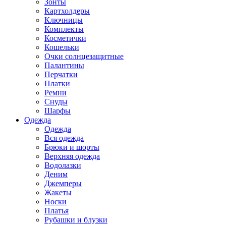
Зонты
Картхолдеры
Ключницы
Комплекты
Косметички
Кошельки
Очки солнцезащитные
Палантины
Перчатки
Платки
Ремни
Снуды
Шарфы
Одежда
Одежда
Вся одежда
Брюки и шорты
Верхняя одежда
Водолазки
Деним
Джемперы
Жакеты
Носки
Платья
Рубашки и блузки