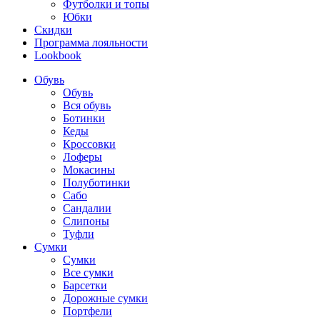
Футболки и топы
Юбки
Скидки
Программа лояльности
Lookbook
Обувь
Обувь
Вся обувь
Ботинки
Кеды
Кроссовки
Лоферы
Мокасины
Полуботинки
Сабо
Сандалии
Слипоны
Туфли
Сумки
Сумки
Все сумки
Барсетки
Дорожные сумки
Портфели