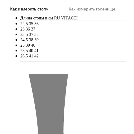
Как измерить стопу
Как измерить голенище
Длина стопы в см
RU
VITACCI
22,5
35
36
23
36
37
23,5
37
38
24,5
38
39
25
39
40
25,5
40
41
26,5
41
42