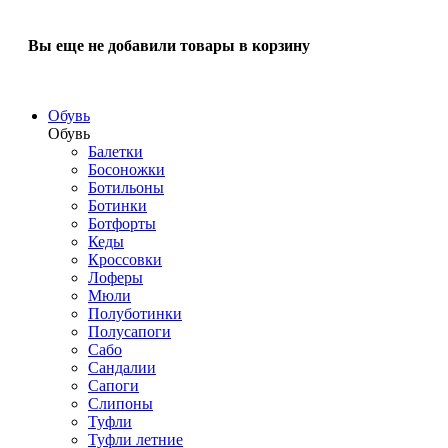
Вы еще не добавили товары в корзину
Обувь
Обувь
Балетки
Босоножки
Ботильоны
Ботинки
Ботфорты
Кеды
Кроссовки
Лоферы
Мюли
Полуботинки
Полусапоги
Сабо
Сандалии
Сапоги
Слипоны
Туфли
Туфли летние