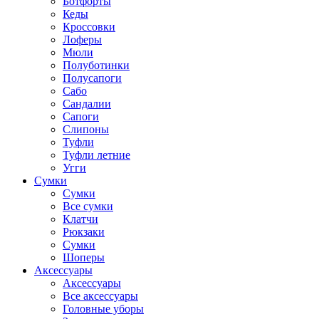
Ботфорты
Кеды
Кроссовки
Лоферы
Мюли
Полуботинки
Полусапоги
Сабо
Сандалии
Сапоги
Слипоны
Туфли
Туфли летние
Угги
Сумки
Сумки
Все сумки
Клатчи
Рюкзаки
Сумки
Шоперы
Аксессуары
Аксессуары
Все аксессуары
Головные уборы