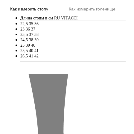
Как измерить стопу
Как измерить голенище
Длина стопы в см
RU
VITACCI
22,5
35
36
23
36
37
23,5
37
38
24,5
38
39
25
39
40
25,5
40
41
26,5
41
42