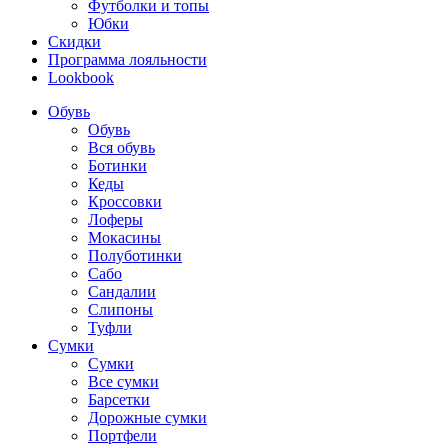
Футболки и топы
Юбки
Скидки
Программа лояльности
Lookbook
Обувь
Обувь
Вся обувь
Ботинки
Кеды
Кроссовки
Лоферы
Мокасины
Полуботинки
Сабо
Сандалии
Слипоны
Туфли
Сумки
Сумки
Все сумки
Барсетки
Дорожные сумки
Портфели