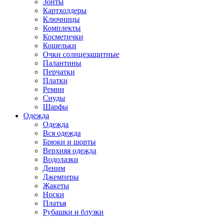
Зонты
Картхолдеры
Ключницы
Комплекты
Косметички
Кошельки
Очки солнцезащитные
Палантины
Перчатки
Платки
Ремни
Снуды
Шарфы
Одежда
Одежда
Вся одежда
Брюки и шорты
Верхняя одежда
Водолазки
Деним
Джемперы
Жакеты
Носки
Платья
Рубашки и блузки