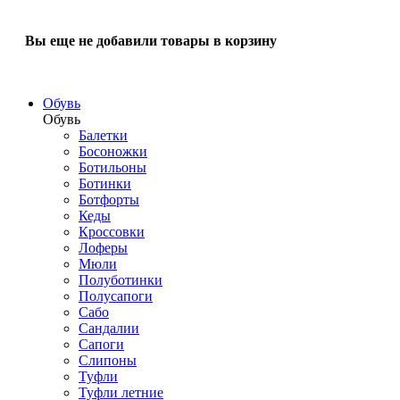
Вы еще не добавили товары в корзину
Обувь
Обувь
Балетки
Босоножки
Ботильоны
Ботинки
Ботфорты
Кеды
Кроссовки
Лоферы
Мюли
Полуботинки
Полусапоги
Сабо
Сандалии
Сапоги
Слипоны
Туфли
Туфли летние