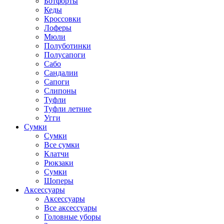
Ботфорты
Кеды
Кроссовки
Лоферы
Мюли
Полуботинки
Полусапоги
Сабо
Сандалии
Сапоги
Слипоны
Туфли
Туфли летние
Угги
Сумки
Сумки
Все сумки
Клатчи
Рюкзаки
Сумки
Шоперы
Аксессуары
Аксессуары
Все аксессуары
Головные уборы