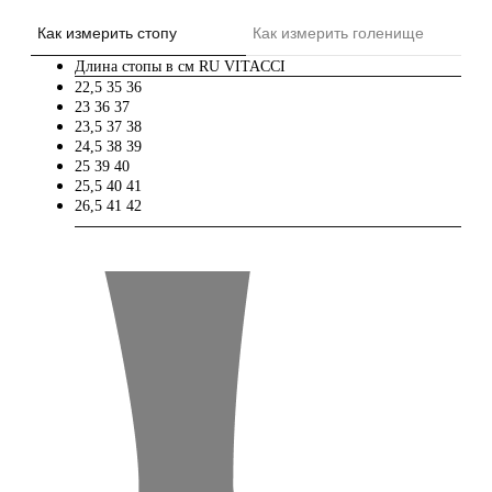
Как измерить стопу
Как измерить голенище
Длина стопы в см
RU
VITACCI
22,5
35
36
23
36
37
23,5
37
38
24,5
38
39
25
39
40
25,5
40
41
26,5
41
42