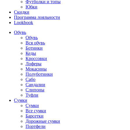
Футболки и топы
Юбки
Скидки
Программа лояльности
Lookbook
Обувь
Обувь
Вся обувь
Ботинки
Кеды
Кроссовки
Лоферы
Мокасины
Полуботинки
Сабо
Сандалии
Слипоны
Туфли
Сумки
Сумки
Все сумки
Барсетки
Дорожные сумки
Портфели