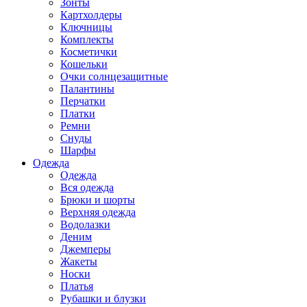
Зонты
Картхолдеры
Ключницы
Комплекты
Косметички
Кошельки
Очки солнцезащитные
Палантины
Перчатки
Платки
Ремни
Снуды
Шарфы
Одежда
Одежда
Вся одежда
Брюки и шорты
Верхняя одежда
Водолазки
Деним
Джемперы
Жакеты
Носки
Платья
Рубашки и блузки