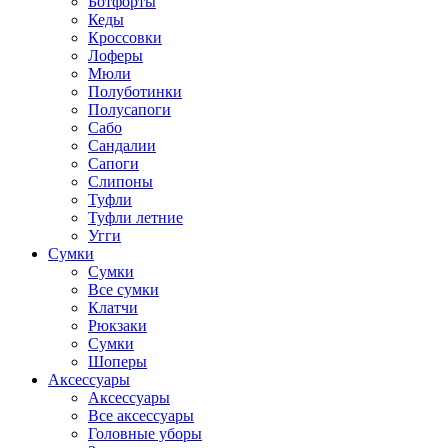
Ботфорты
Кеды
Кроссовки
Лоферы
Мюли
Полуботинки
Полусапоги
Сабо
Сандалии
Сапоги
Слипоны
Туфли
Туфли летние
Угги
Сумки
Сумки
Все сумки
Клатчи
Рюкзаки
Сумки
Шоперы
Аксессуары
Аксессуары
Все аксессуары
Головные уборы