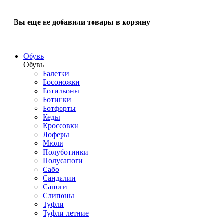
Вы еще не добавили товары в корзину
Обувь
Обувь
Балетки
Босоножки
Ботильоны
Ботинки
Ботфорты
Кеды
Кроссовки
Лоферы
Мюли
Полуботинки
Полусапоги
Сабо
Сандалии
Сапоги
Слипоны
Туфли
Туфли летние