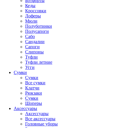
Ботфорты
Кеды
Кроссовки
Лоферы
Мюли
Полуботинки
Полусапоги
Сабо
Сандалии
Сапоги
Слипоны
Туфли
Туфли летние
Угги
Сумки
Сумки
Все сумки
Клатчи
Рюкзаки
Сумки
Шоперы
Аксессуары
Аксессуары
Все аксессуары
Головные уборы