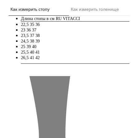
Как измерить стопу
Как измерить голенище
Длина стопы в см
RU
VITACCI
22,5
35
36
23
36
37
23,5
37
38
24,5
38
39
25
39
40
25,5
40
41
26,5
41
42