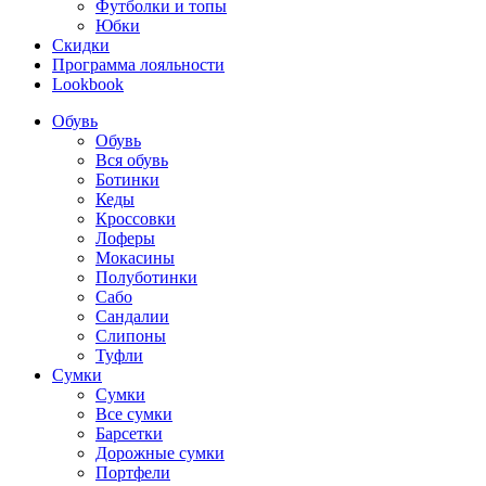
Футболки и топы
Юбки
Скидки
Программа лояльности
Lookbook
Обувь
Обувь
Вся обувь
Ботинки
Кеды
Кроссовки
Лоферы
Мокасины
Полуботинки
Сабо
Сандалии
Слипоны
Туфли
Сумки
Сумки
Все сумки
Барсетки
Дорожные сумки
Портфели