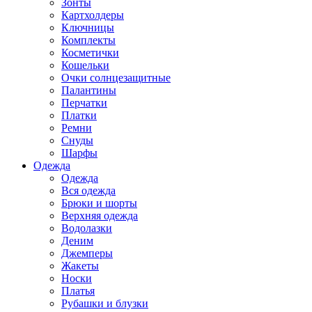
Зонты
Картхолдеры
Ключницы
Комплекты
Косметички
Кошельки
Очки солнцезащитные
Палантины
Перчатки
Платки
Ремни
Снуды
Шарфы
Одежда
Одежда
Вся одежда
Брюки и шорты
Верхняя одежда
Водолазки
Деним
Джемперы
Жакеты
Носки
Платья
Рубашки и блузки