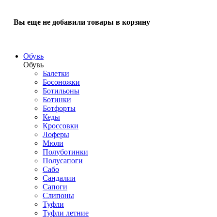
Вы еще не добавили товары в корзину
Обувь
Обувь
Балетки
Босоножки
Ботильоны
Ботинки
Ботфорты
Кеды
Кроссовки
Лоферы
Мюли
Полуботинки
Полусапоги
Сабо
Сандалии
Сапоги
Слипоны
Туфли
Туфли летние